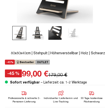
80x80x40cm | Stehpult | Höhenverstellbar | Holz | Schwarz
-45%
Bestseller
OUTLET
99,00 €
-45 %
179,00 €
Sofort verfügbar
– Lieferzeit ca. 1-2 Werktage
Professionelle & schnelle 2-
Individueller Liefertemin und
30 Tage kostenlose
Personen-Lieferung
Live-Tracking
Rücksendung