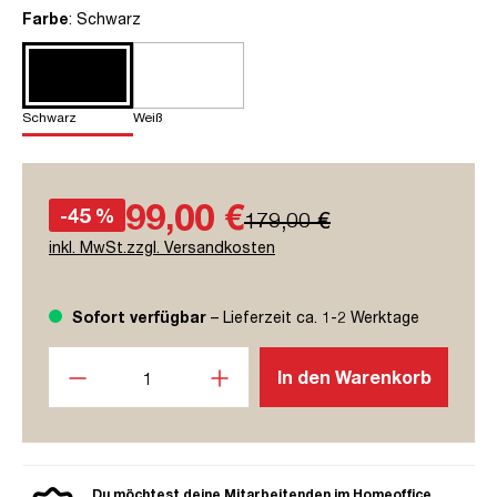
auswählen
Farbe
: Schwarz
Schwarz
Weiß
99,00 €
-45 %
179,00 €
inkl. MwSt.zzgl. Versandkosten
Sofort verfügbar
– Lieferzeit ca. 1-2 Werktage
Produkt Anzahl: Gib den gewünschten Wert ein oder benutze
In den Warenkorb
Du möchtest deine Mitarbeitenden im Homeoffice