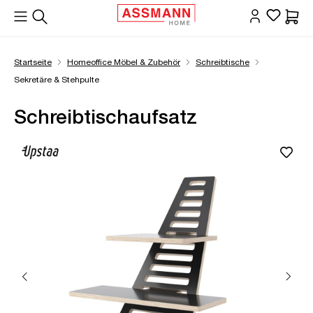
alt springen
Waren
Startseite
Homeoffice Möbel & Zubehör
Schreibtische
Sekretäre & Stehpulte
Schreibtischaufsatz
Bildergalerie überspringen
Öffne Zoom-Modal