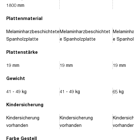
1800 mm
Plattenmaterial
Melaminharzbeschichtete
Melaminharzbeschichtet
Melaminharz
Spanholzplatte
e Spanholzplatte
e Spanholzpl
Plattenstärke
19 mm
19 mm
19 mm
Gewicht
41 - 49 kg
41 - 49 kg
65 kg
Kindersicherung
Kindersicherung
Kindersicherung
Kindersicher
vorhanden
vorhanden
vorhanden
Farbe Gestell