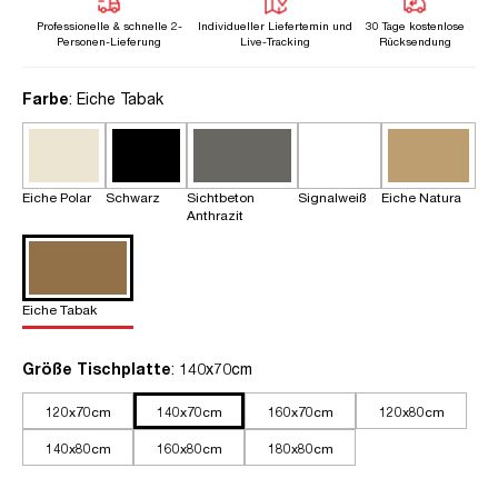
Professionelle & schnelle 2-
Individueller Liefertemin und
30 Tage kostenlose
Personen-Lieferung
Live-Tracking
Rücksendung
auswählen
Farbe
: Eiche Tabak
Eiche Polar
Schwarz
Sichtbeton
Signalweiß
Eiche Natura
Anthrazit
Eiche Tabak
auswählen
Größe Tischplatte
: 140x70cm
120x70cm
140x70cm
160x70cm
120x80cm
140x80cm
160x80cm
180x80cm