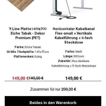
Y-Line Platte1400x700
Horizontaler Kabelkanal
Eiche Tabak - Dekor
Flex-small + Vertikale
Premium (PET)
Kabelführung + 6-fach
Steckdose
Farbe:
Eiche Tabak
Farbe:
Weiß
Größe Tischplatte:
140x70cm
Länge:
880mm
Plattenecken:
Eckig
Zubehör:
Plus Vertikale
Kabelführung + 6-fach Steckdose
149,00 €
149,00 €
189,00 €
Zusammen für nur
298,00 €
Beides in den Warenkorb