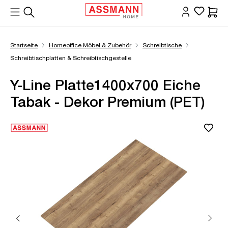
alt springen
Waren
Startseite
Homeoffice Möbel & Zubehör
Schreibtische
Schreibtischplatten & Schreibtischgestelle
Y-Line Platte1400x700 Eiche
Tabak - Dekor Premium (PET)
Bildergalerie überspringen
Öffne Zoom-Modal