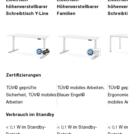
höhenverstellbarer
Höhenverstellbarer
höhenverste
Schreibtisch Y-Line
Familien
Schreibtisc
Schreibtisch Pitino
Piacetta
Zertifizierungen
TÜV© geprüfte
TÜV© mobiles Arbeiten,
TÜV© geprüf
Sicherheit, TÜV© mobiles
Blauer Engel©
Ergonomie, 
Arbeiten
mobiles Arbe
Verbrauch im Standby
< 0,1 W im Standby-
< 0,1 W im Standby-
< 0,1 W im S