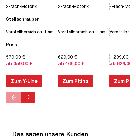
2-fach-Motorik
2-fach-Motorik
4-fach-Motor
Stellschrauben
Verstellbereich ca. 1 cm
Verstellbereich ca. 1 cm
Verstellberei
Preis
579,00 €
629,00 €
1.299,00 €
ab 359,00 €
ab 469,00 €
ab 829,00 €
Zum Y-Line
Zum Pitino
Zum Piac
Das sagen unsere Kunden