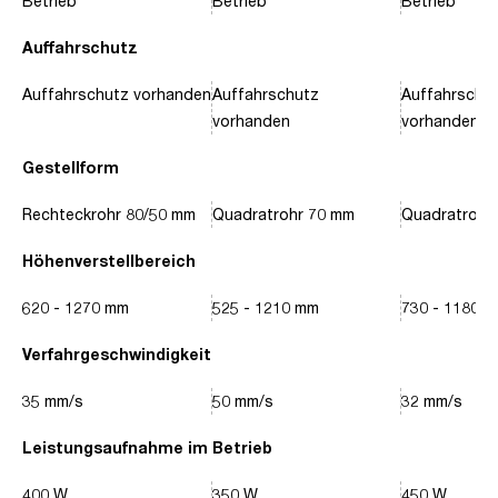
Betrieb
Betrieb
Betrieb
Auffahrschutz
Auffahrschutz vorhanden
Auffahrschutz
Auffahrschu
vorhanden
vorhanden
Gestellform
Rechteckrohr 80/50 mm
Quadratrohr 70 mm
Quadratrohr
Höhenverstellbereich
620 - 1270 mm
525 - 1210 mm
730 - 1180 
Verfahrgeschwindigkeit
35 mm/s
50 mm/s
32 mm/s
Leistungsaufnahme im Betrieb
400 W
350 W
450 W