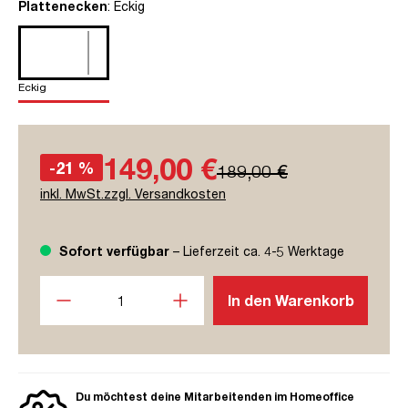
auswählen
Plattenecken
: Eckig
Eckig
149,00 €
-21 %
189,00 €
inkl. MwSt.zzgl. Versandkosten
Sofort verfügbar
– Lieferzeit ca. 4-5 Werktage
Produkt Anzahl: Gib den gewünschten Wert ein oder benutze
In den Warenkorb
Du möchtest deine Mitarbeitenden im Homeoffice