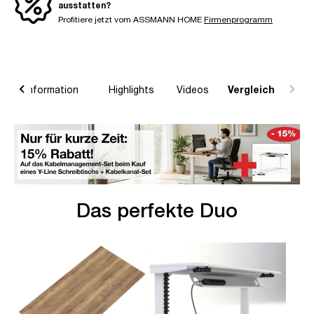
ausstatten?
Profitiere jetzt vom ASSMANN HOME
Firmenprogramm
raturinformation
Highlights
Videos
Vergleich
Das perfekte Duo