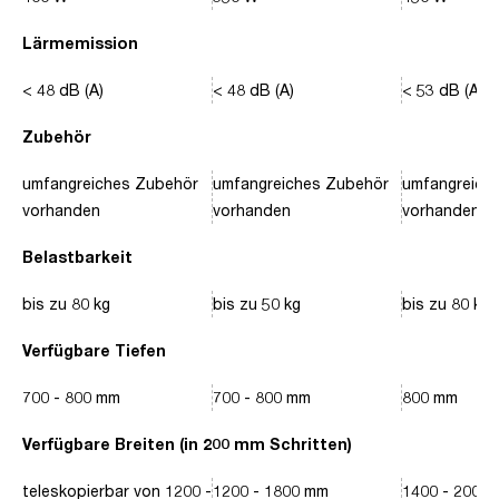
Lärmemission
< 48 dB (A)
< 48 dB (A)
< 53 dB (A)
Zubehör
umfangreiches Zubehör
umfangreiches Zubehör
umfangreich
vorhanden
vorhanden
vorhanden
Belastbarkeit
bis zu 80 kg
bis zu 50 kg
bis zu 80 kg
Verfügbare Tiefen
700 - 800 mm
700 - 800 mm
800 mm
Verfügbare Breiten (in 200 mm Schritten)
teleskopierbar von 1200 -
1200 - 1800 mm
1400 - 2000