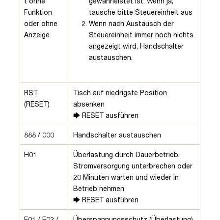
t ohne
gewährleistet ist. Wenn ja,
Funktion
tausche bitte Steuereinheit aus
oder ohne
Wenn nach Austausch der
Anzeige
Steuereinheit immer noch nichts
angezeigt wird, Handschalter
austauschen.
RST
Tisch auf niedrigste Position
(RESET)
absenken
🡆 RESET ausführen
888 / 000
Handschalter austauschen
H01
Überlastung durch Dauerbetrieb,
Stromversorgung unterbrechen oder
20 Minuten warten und wieder in
Betrieb nehmen
🡆 RESET ausführen
E01 / E02 /
Überspannungsschutz (Überlastung)