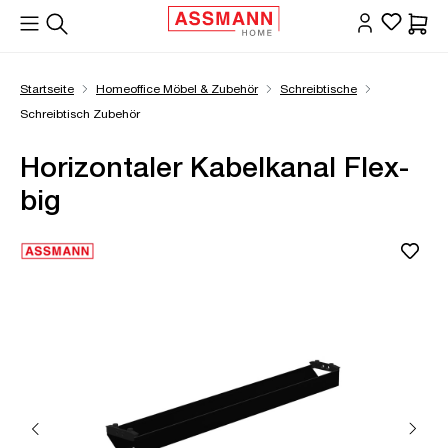
alt springen
Waren
Startseite
Homeoffice Möbel & Zubehör
Schreibtische
Schreibtisch Zubehör
Horizontaler Kabelkanal Flex-
big
Bildergalerie überspringen
Öffne Zoom-Modal