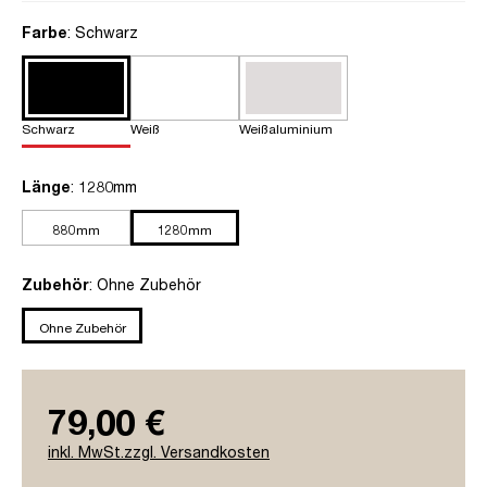
auswählen
Farbe
: Schwarz
Schwarz
Weiß
Weißaluminium
auswählen
Länge
: 1280mm
880mm
1280mm
auswählen
Zubehör
: Ohne Zubehör
Ohne Zubehör
79,00 €
inkl. MwSt.zzgl. Versandkosten