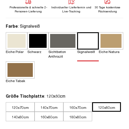
Professionelle & schnelle 2-
Individueller Liefertemin und
30 Tage kostenlose
Personen-Lieferung
Live-Tracking
Rücksendung
auswählen
Farbe
: Signalweiß
Eiche Polar
Schwarz
Sichtbeton
Signalweiß
Eiche Natura
Anthrazit
Eiche Tabak
auswählen
Größe Tischplatte
: 120x80cm
120x70cm
140x70cm
160x70cm
120x80cm
140x80cm
160x80cm
180x80cm