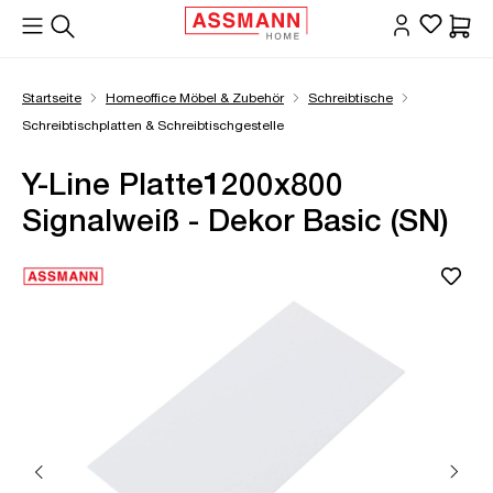
alt springen
Waren
Startseite
Homeoffice Möbel & Zubehör
Schreibtische
Schreibtischplatten & Schreibtischgestelle
Y-Line Platte1200x800
Signalweiß - Dekor Basic (SN)
Bildergalerie überspringen
Öffne Zoom-Modal