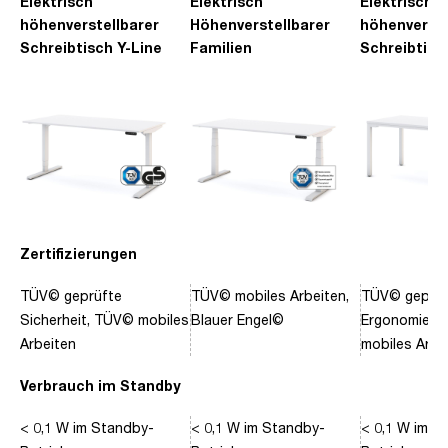
Elektrisch
Elektrisch
Elektrisch
höhenverstellbarer
Höhenverstellbarer
höhenverste
Schreibtisch Y-Line
Familien
Schreibtisc
Schreibtisch Pitino
Piacetta
Zertifizierungen
TÜV© geprüfte
TÜV© mobiles Arbeiten,
TÜV© geprüf
Sicherheit, TÜV© mobiles
Blauer Engel©
Ergonomie, 
Arbeiten
mobiles Arbe
Verbrauch im Standby
< 0,1 W im Standby-
< 0,1 W im Standby-
< 0,1 W im S