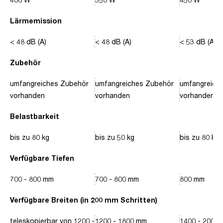
Lärmemission
< 48 dB (A)
< 48 dB (A)
< 53 dB (A)
Zubehör
umfangreiches Zubehör
umfangreiches Zubehör
umfangreich
vorhanden
vorhanden
vorhanden
Belastbarkeit
bis zu 80 kg
bis zu 50 kg
bis zu 80 kg
Verfügbare Tiefen
700 - 800 mm
700 - 800 mm
800 mm
Verfügbare Breiten (in 200 mm Schritten)
teleskopierbar von 1200 -
1200 - 1800 mm
1400 - 2000