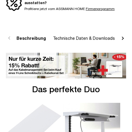
ausstatten?
Profitiere jetzt vom ASSMANN HOME
Firmenprogramm
Beschreibung
Technische Daten & Downloads
R
Das perfekte Duo