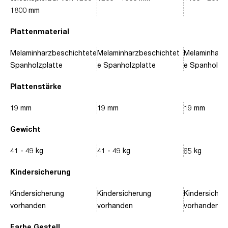
1800 mm
Plattenmaterial
Melaminharzbeschichtete
Melaminharzbeschichtet
Melaminharz
Spanholzplatte
e Spanholzplatte
e Spanholzpl
Plattenstärke
19 mm
19 mm
19 mm
Gewicht
41 - 49 kg
41 - 49 kg
65 kg
Kindersicherung
Kindersicherung
Kindersicherung
Kindersicher
vorhanden
vorhanden
vorhanden
Farbe Gestell