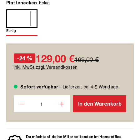
auswählen
Plattenecken
: Eckig
Eckig
129,00 €
-24 %
169,00 €
inkl. MwSt.zzgl. Versandkosten
Sofort verfügbar
– Lieferzeit ca. 4-5 Werktage
Produkt Anzahl: Gib den gewünschten Wert ein oder benutze
In den Warenkorb
Du möchtest deine Mitarbeitenden im Homeoffice