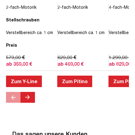
2-fach-Motorik
2-fach-Motorik
4-fach-Motor
Stellschrauben
Verstellbereich ca. 1 cm
Verstellbereich ca. 1 cm
Verstellberei
Preis
579,00 €
629,00 €
1.299,00 €
ab 359,00 €
ab 469,00 €
ab 829,00 €
Zum Y-Line
Zum Pitino
Zum Piac
Das sagen unsere Kunden