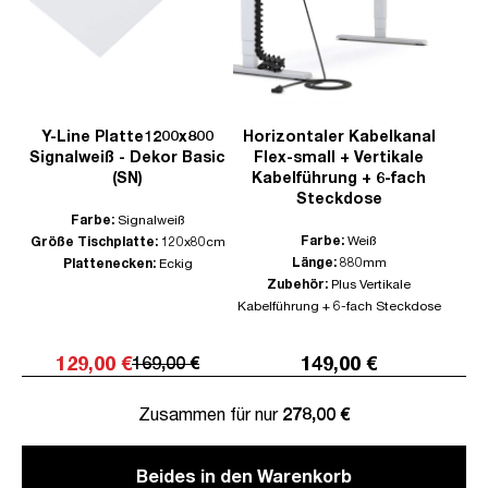
Y-Line Platte1200x800
Horizontaler Kabelkanal
Signalweiß - Dekor Basic
Flex-small + Vertikale
(SN)
Kabelführung + 6-fach
Steckdose
Farbe:
Signalweiß
Farbe:
Weiß
Größe Tischplatte:
120x80cm
Länge:
880mm
Plattenecken:
Eckig
Zubehör:
Plus Vertikale
Kabelführung + 6-fach Steckdose
129,00 €
149,00 €
169,00 €
Zusammen für nur
278,00 €
Beides in den Warenkorb