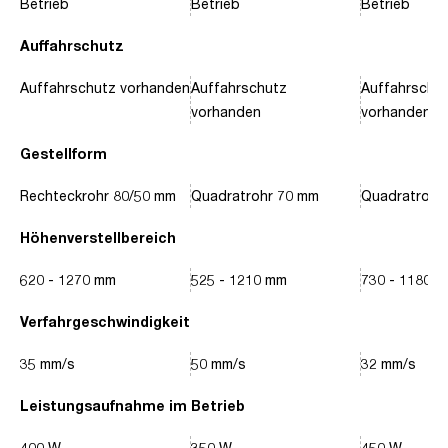
Betrieb
Betrieb
Betrieb
Auffahrschutz
Auffahrschutz vorhanden
Auffahrschutz
Auffahrschu
vorhanden
vorhanden
Gestellform
Rechteckrohr 80/50 mm
Quadratrohr 70 mm
Quadratrohr
Höhenverstellbereich
620 - 1270 mm
525 - 1210 mm
730 - 1180 
Verfahrgeschwindigkeit
35 mm/s
50 mm/s
32 mm/s
Leistungsaufnahme im Betrieb
400 W
350 W
450 W