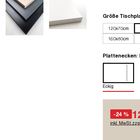
Größe Tischpl
120x70cm
160x80cm
a
Plattenecken
:
Eckig
1
-24 %
inkl. MwSt.zzg