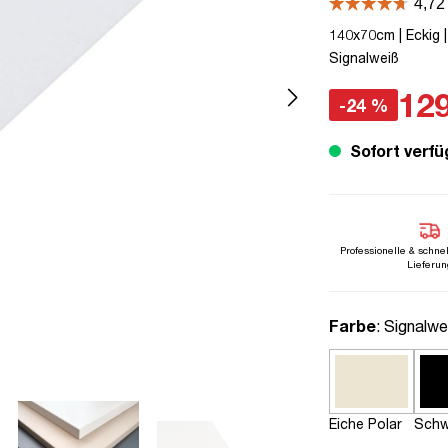
140x70cm | Eckig |
Signalweiß
129
-24 %
Sofort verfü
Professionelle & schne
Lieferun
auswähle
Farbe
: Signalwe
Eiche Polar
Schw