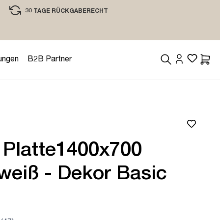
30 TAGE RÜCKGABERECHT
EINKAUFEN MIT VERTRAUEN
ungen
B2B Partner
Waren
 Platte1400x700
weiß - Dekor Basic