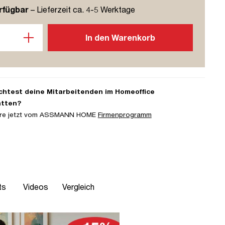
rfügbar
– Lieferzeit ca. 4-5 Werktage
l: Gib den gewünschten Wert ein oder benutze die Schaltflächen u
In den Warenkorb
htest deine Mitarbeitenden im Homeoffice
atten?
iere jetzt vom ASSMANN HOME
Firmenprogramm
ts
Videos
Vergleich