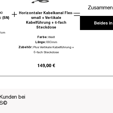
Zusammen 
00
Horizontaler Kabelkanal Flex-
c (SN)
small + Vertikale
Kabelführung + 6-fach
Beides i
Steckdose
0cm
Farbe:
Weiß
Länge:
880mm
Zubehör:
Plus Vertikale Kabelführung +
6-fach Steckdose
149,00 €
Kunden bei
PS©