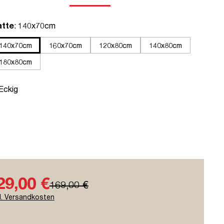
auswählen
atte
: 140x70cm
140x70cm
160x70cm
120x80cm
140x80cm
180x80cm
uswählen
 Eckig
29,00 €
169,00 €
l. Versandkosten