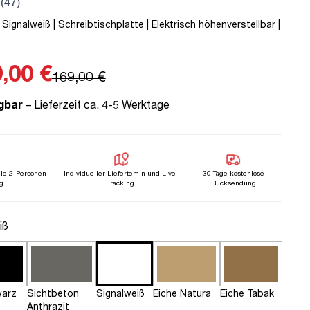
 Signalweiß | Schreibtischplatte | Elektrisch höhenverstellbar |
,00 €
169,00 €
gbar
– Lieferzeit ca. 4-5 Werktage
lle 2-Personen-
Individueller Liefertemin und Live-
30 Tage kostenlose
g
Tracking
Rücksendung
n
iß
arz
Sichtbeton
Signalweiß
Eiche Natura
Eiche Tabak
Anthrazit