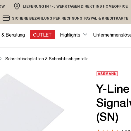
OW
LIEFERUNG IN 4-5 WERKTAGEN DIREKT INS HOMEOFFICE
ION
SICHERE BEZAHLUNG PER RECHNUNG, PAYPAL & KREDITKARTE
VERSAND PER DHL ODER SPEDITION
VERSCHLÜSSELTE ÜBERTRAGUNG
e & Beratung
OUTLET
Highlights
Unternehmenslös
Schreibtischplatten & Schreibtischgestelle
Y-Line
Signal
(SN)