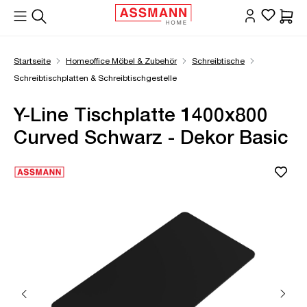
alt springen
Waren
Startseite
Homeoffice Möbel & Zubehör
Schreibtische
Schreibtischplatten & Schreibtischgestelle
Y-Line Tischplatte 1400x800
Curved Schwarz - Dekor Basic
Bildergalerie überspringen
Öffne Zoom-Modal