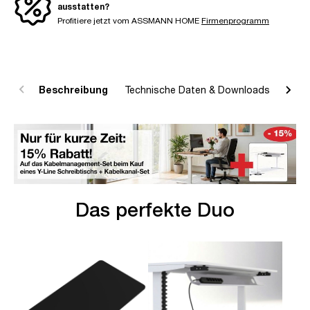
ausstatten?
Profitiere jetzt vom ASSMANN HOME
Firmenprogramm
Beschreibung
Technische Daten & Downloads
R
Das perfekte Duo