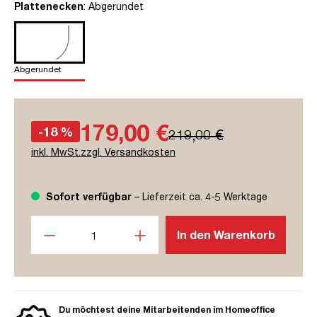
auswählen
Plattenecken
: Abgerundet
Abgerundet
179,00 €
-18 %
219,00 €
inkl. MwSt.zzgl. Versandkosten
Sofort verfügbar
– Lieferzeit ca. 4-5 Werktage
Produkt Anzahl: Gib den gewünschten Wert ein oder benutze
In den Warenkorb
Du möchtest deine Mitarbeitenden im Homeoffice