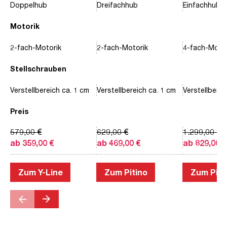
Doppelhub
Dreifachhub
Einfachhub
Motorik
2-fach-Motorik
2-fach-Motorik
4-fach-Motor
Stellschrauben
Verstellbereich ca. 1 cm
Verstellbereich ca. 1 cm
Verstellberei
Preis
579,00 €
629,00 €
1.299,00 €
ab 359,00 €
ab 469,00 €
ab 829,00 €
Zum Y-Line
Zum Pitino
Zum Piac