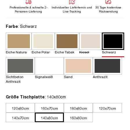
Professionelle & schnelle 2-
Individueller Liefertemin und
30 Tage kostenlose
Personen-Lieferung
Live-Tracking
Rücksendung
auswählen
Farbe
: Schwarz
Eiche Natura
Eiche Polar
Eiche Tabak
Kiesel
Schwarz
Sichtbeton
Signalweiß
Sand
Anthrazit
Anthrazit
auswählen
Größe Tischplatte
: 140x80cm
120x80cm
160x70cm
180x80cm
120x70cm
140x70cm
140x80cm
160x80cm