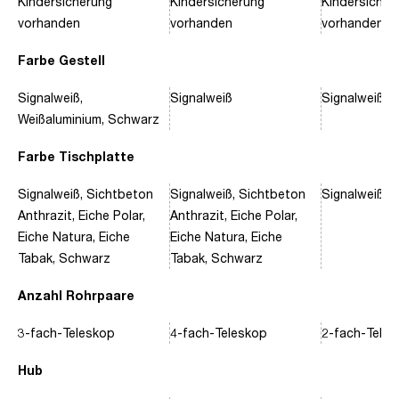
Kindersicherung
Kindersicherung
Kindersicher
vorhanden
vorhanden
vorhanden
Farbe Gestell
Signalweiß,
Signalweiß
Signalweiß, 
Weißaluminium, Schwarz
Farbe Tischplatte
Signalweiß, Sichtbeton
Signalweiß, Sichtbeton
Signalweiß, 
Anthrazit, Eiche Polar,
Anthrazit, Eiche Polar,
Eiche Natura, Eiche
Eiche Natura, Eiche
Tabak, Schwarz
Tabak, Schwarz
Anzahl Rohrpaare
3-fach-Teleskop
4-fach-Teleskop
2-fach-Tele
Hub