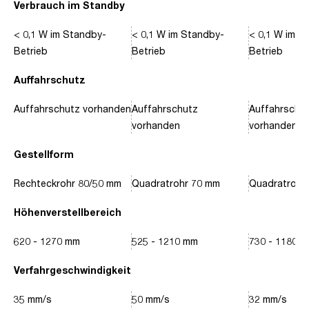
Verbrauch im Standby
< 0,1 W im Standby-
< 0,1 W im Standby-
< 0,1 W im S
Betrieb
Betrieb
Betrieb
Auffahrschutz
Auffahrschutz vorhanden
Auffahrschutz
Auffahrschu
vorhanden
vorhanden
Gestellform
Rechteckrohr 80/50 mm
Quadratrohr 70 mm
Quadratrohr
Höhenverstellbereich
620 - 1270 mm
525 - 1210 mm
730 - 1180 
Verfahrgeschwindigkeit
35 mm/s
50 mm/s
32 mm/s