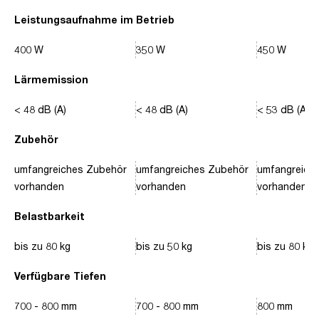
Leistungsaufnahme im Betrieb
400 W
350 W
450 W
Lärmemission
< 48 dB (A)
< 48 dB (A)
< 53 dB (A)
Zubehör
umfangreiches Zubehör
umfangreiches Zubehör
umfangreich
vorhanden
vorhanden
vorhanden
Belastbarkeit
bis zu 80 kg
bis zu 50 kg
bis zu 80 kg
Verfügbare Tiefen
700 - 800 mm
700 - 800 mm
800 mm