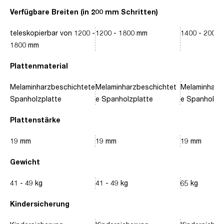
Verfügbare Breiten (in 200 mm Schritten)
teleskopierbar von 1200 -
1200 - 1800 mm
1400 - 2000
1800 mm
Plattenmaterial
Melaminharzbeschichtete
Melaminharzbeschichtet
Melaminharz
Spanholzplatte
e Spanholzplatte
e Spanholzpl
Plattenstärke
19 mm
19 mm
19 mm
Gewicht
41 - 49 kg
41 - 49 kg
65 kg
Kindersicherung