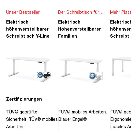
Unser Bestseller
Der Schreibtisch für
Mehr Platz f
die ganze Familie
Ideen
Elektrisch
Elektrisch
Elektrisch
höhenverstellbarer
Höhenverstellbarer
höhenverste
Schreibtisch Y-Line
Familien
Schreibtisc
Schreibtisch Pitino
Piacetta
Zertifizierungen
TÜV© geprüfte
TÜV© mobiles Arbeiten,
TÜV© geprüf
Sicherheit, TÜV© mobiles
Blauer Engel©
Ergonomie, 
Arbeiten
mobiles Arbe