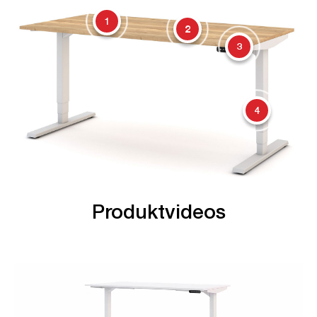
1
2
3
4
Produktvideos