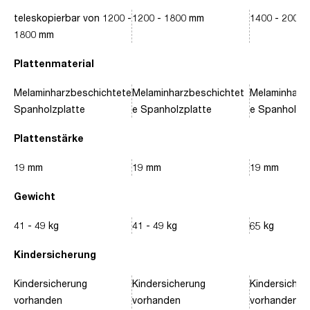
teleskopierbar von 1200 -
1200 - 1800 mm
1400 - 2000
1800 mm
Plattenmaterial
Melaminharzbeschichtete
Melaminharzbeschichtet
Melaminharz
Spanholzplatte
e Spanholzplatte
e Spanholzpl
Plattenstärke
19 mm
19 mm
19 mm
Gewicht
41 - 49 kg
41 - 49 kg
65 kg
Kindersicherung
Kindersicherung
Kindersicherung
Kindersicher
vorhanden
vorhanden
vorhanden