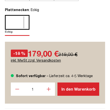
auswählen
Plattenecken
: Eckig
Eckig
179,00 €
-18 %
219,00 €
inkl. MwSt.zzgl. Versandkosten
Sofort verfügbar
– Lieferzeit ca. 4-5 Werktage
Produkt Anzahl: Gib den gewünschten Wert ein oder benutze
In den Warenkorb