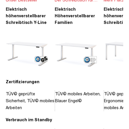
die ganze Familie
Ideen
Elektrisch
Elektrisch
Elektrisch
höhenverstellbarer
Höhenverstellbarer
höhenverste
Schreibtisch Y-Line
Familien
Schreibtisc
Schreibtisch Pitino
Piacetta
Zertifizierungen
TÜV© geprüfte
TÜV© mobiles Arbeiten,
TÜV© geprüf
Sicherheit, TÜV© mobiles
Blauer Engel©
Ergonomie, 
Arbeiten
mobiles Arbe
Verbrauch im Standby