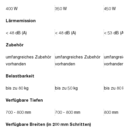
400 W
350 W
450 W
Lärmemission
< 48 dB (A)
< 48 dB (A)
< 53 dB (A)
Zubehör
umfangreiches Zubehör
umfangreiches Zubehör
umfangreich
vorhanden
vorhanden
vorhanden
Belastbarkeit
bis zu 80 kg
bis zu 50 kg
bis zu 80 kg
Verfügbare Tiefen
700 - 800 mm
700 - 800 mm
800 mm
Verfügbare Breiten (in 200 mm Schritten)