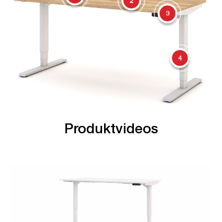
2
3
4
Produktvideos