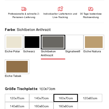
Professionelle & schnelle 2-
Individueller Liefertemin und
30 Tage kostenlose
Personen-Lieferung
Live-Tracking
Rücksendung
auswählen
Farbe
: Sichtbeton Anthrazit
Eiche Polar
Schwarz
Sichtbeton
Signalweiß
Eiche Natura
Anthrazit
Eiche Tabak
auswählen
Größe Tischplatte
: 160x70cm
120x70cm
140x70cm
160x70cm
120x80cm
140x80cm
160x80cm
180x80cm