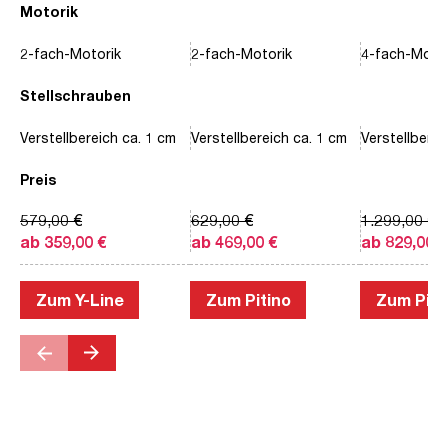
Motorik
2-fach-Motorik
2-fach-Motorik
4-fach-Motor
Stellschrauben
Verstellbereich ca. 1 cm
Verstellbereich ca. 1 cm
Verstellberei
Preis
579,00 €
629,00 €
1.299,00 €
ab 359,00 €
ab 469,00 €
ab 829,00 €
Zum Y-Line
Zum Pitino
Zum Piac