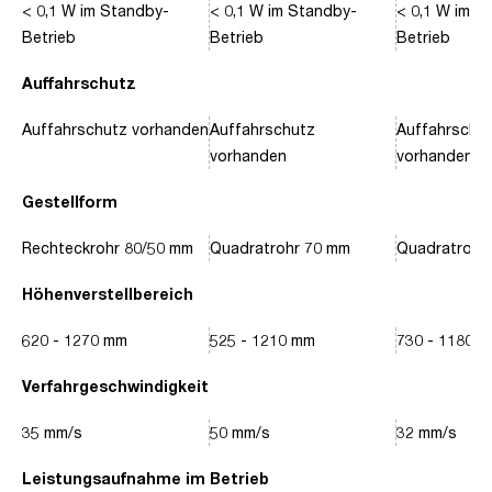
< 0,1 W im Standby-
< 0,1 W im Standby-
< 0,1 W im S
Betrieb
Betrieb
Betrieb
Auffahrschutz
Auffahrschutz vorhanden
Auffahrschutz
Auffahrschu
vorhanden
vorhanden
Gestellform
Rechteckrohr 80/50 mm
Quadratrohr 70 mm
Quadratrohr
Höhenverstellbereich
620 - 1270 mm
525 - 1210 mm
730 - 1180 
Verfahrgeschwindigkeit
35 mm/s
50 mm/s
32 mm/s
Leistungsaufnahme im Betrieb