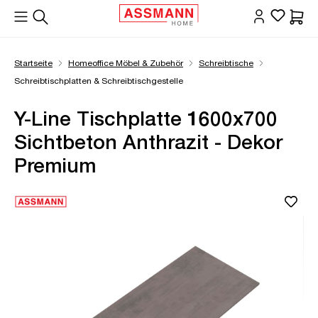
alt springen
Waren
Startseite
Homeoffice Möbel & Zubehör
Schreibtische
Schreibtischplatten & Schreibtischgestelle
Y-Line Tischplatte 1600x700
Sichtbeton Anthrazit - Dekor
Premium
Bildergalerie überspringen
Öffne Zoom-Modal