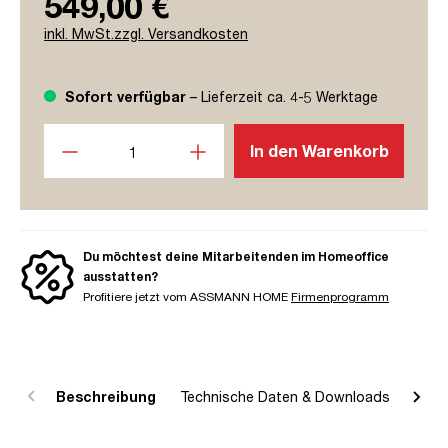
549,00 €
inkl. MwSt.zzgl. Versandkosten
Sofort verfügbar
– Lieferzeit ca. 4-5 Werktage
Produkt Anzahl: Gib den gewünschten Wert ein oder benutze
In den Warenkorb
Du möchtest deine Mitarbeitenden im Homeoffice
ausstatten?
Profitiere jetzt vom ASSMANN HOME
Firmenprogramm
Beschreibung
Technische Daten & Downloads
R