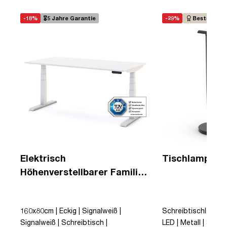
-18%
🎖️5 Jahre Garantie
-29%
Bestseller
Elektrisch
Tischlampe A
Höhenverstellbarer Familien
Schreibtisch Pitino
160x80cm | Eckig | Signalweiß |
Schreibtischlampe 
Signalweiß | Schreibtisch |
LED | Metall | Schwar