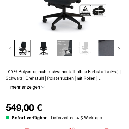
100 % Polyester, nicht schwermetallhaltige Farbstoffe (Era) |
Schwarz | Drehstuhl | Polsterrücken | mit Rollen |
Lordosenstütze | Höhenverstellbar | Verstellbare Armlehnen |
mehr anzeigen
Verstellbare Rückenlehne | Belastbar bis 120kg | Textil |
Schwarz | montiert | TÜV© geprüfte Sicherheit | TÜV©
549,00 €
geprüfte Ergonomie | TÜV© Emissions geprüft | Quality
Office© | bis zu 120 kg | Streamo
Sofort verfügbar
– Lieferzeit ca. 4-5 Werktage