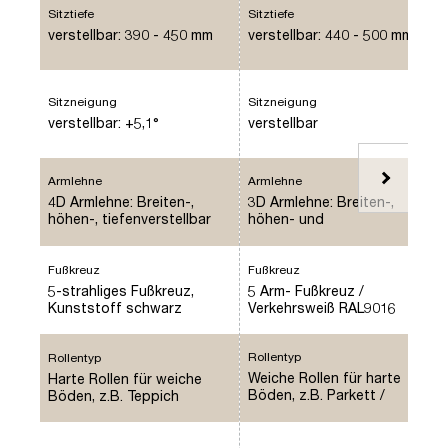
Sitztiefe
Sitztiefe
verstellbar: 390 - 450 mm
verstellbar: 440 - 500 mm
Sitzneigung
Sitzneigung
verstellbar: +5,1°
verstellbar
Armlehne
Armlehne
4D Armlehne: Breiten-,
3D Armlehne: Breiten-,
höhen-, tiefenverstellbar
höhen- und
und vertikal drehbar mit
tiefenverstellbar / Typ
weicher PU-Auflage
P61PU Verkehrsweiß,
höhenverstellbar 80mm
Fußkreuz
Fußkreuz
5-strahliges Fußkreuz,
5 Arm- Fußkreuz /
Kunststoff schwarz
Verkehrsweiß RAL9016
Rollentyp
Rollentyp
Weiche Rollen für harte
Harte Rollen für weiche
Böden, z.B. Parkett /
Böden, z.B. Teppich
Hellgrau RAL9016