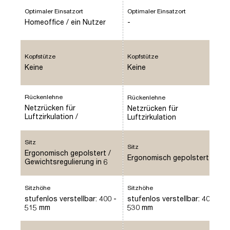
Optimaler Einsatzort
Optimaler Einsatzort
Homeoffice / ein Nutzer
-
Kopfstütze
Kopfstütze
Keine
Keine
Rückenlehne
Rückenlehne
Netzrücken für
Netzrücken für
Luftzirkulation /
Luftzirkulation
Rückenlehnenarretierung in
4 Positionen
Sitz
Sitz
Ergonomisch gepolstert /
Ergonomisch gepolstert
Gewichtsregulierung in 6
Stufen manuell einstellbar
Sitzhöhe
Sitzhöhe
stufenlos verstellbar: 400 -
stufenlos verstellbar: 400 -
515 mm
530 mm