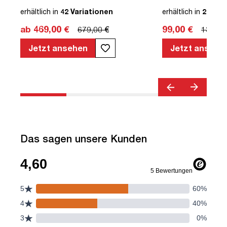
höhenverstellbar | Kollisions-Schutz |
Leuchtmittel
erhältlich in
42 Variationen
erhältlich in
2 Vari
Elektrisch höhenverstellbar |
ab 469,00 €
99,00 €
679,00 €
139,00
Familiengerecht | Verriegelungsfunktion
| Metall | Holz | Weiß | 5 Jahre
Jetzt ansehen
Jetzt ansehe
Herstellergarantie | unmontiert | TÜV©
geprüfte Ergonomie | TÜV© mobiles
Arbeiten | bis zu 50 kg | Pitino
Das sagen unsere Kunden