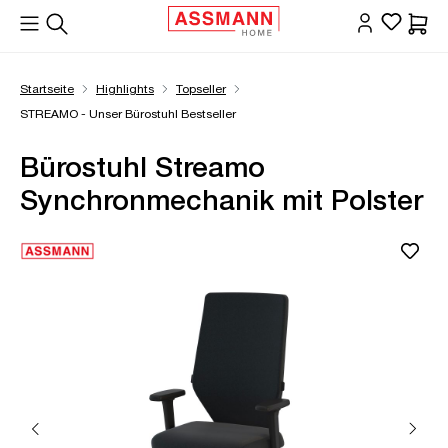
alt springen
Waren
Startseite
Highlights
Topseller
STREAMO - Unser Bürostuhl Bestseller
Bürostuhl Streamo
Synchronmechanik mit Polster
Bildergalerie überspringen
Öffne Zoom-Modal