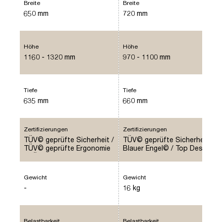
Breite
Breite
650 mm
720 mm
Höhe
Höhe
1160 - 1320 mm
970 - 1100 mm
Tiefe
Tiefe
635 mm
660 mm
Zertifizierungen
Zertifizierungen
TÜV© geprüfte Sicherheit /
TÜV© geprüfte Sicherheit /
TÜV© geprüfte Ergonomie
Blauer Engel© / Top Design
/ TÜV© Emissions geprüft /
Award© / Quality Office©
Quality Office©
Gewicht
Gewicht
-
16 kg
Belastbarkeit
Belastbarkeit