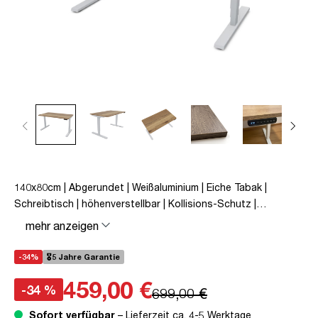
140x80cm | Abgerundet | Weißaluminium | Eiche Tabak |
Schreibtisch | höhenverstellbar | Kollisions-Schutz |
Elektrisch höhenverstellbar | Kindersicherung | Metall | Holz |
mehr anzeigen
Braun | Silber | 5 Jahre Herstellergarantie | unmontiert | TÜV©
mobiles Arbeiten | bis zu 80 kg | Y-Line | Y-Line Curved |
-34%
🎖️5 Jahre Garantie
Steckertyp C
459,00 €
-34 %
699,00 €
Sofort verfügbar
– Lieferzeit ca. 4-5 Werktage