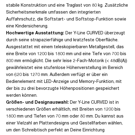
stabile Konstruktion und eine Traglast von 80 kg. Zusätzliche
Sicherheitsmerkmale umfassen den integrierten
Auffahrschutz, die Softstart- und Softstop-Funktion sowie
eine Kindersicherung.
Hochwertige Ausstattung:
Der Y-Line CURVED überzeugt
durch seine strapazierfähige und kratzfeste Oberfläche.
Ausgestattet mit einem teleskopierbaren Metallgestell, das
eine Breite von 1200 bis 1800 mm und eine Tiefe von 700 bis
800 mm ermöglicht. Die sehr leise 2-Fach-Motorik (< 48dB(A))
gewährleistet eine stufenlose Höhenverstellung im Bereich
von 620 bis 1270 mm. Außerdem verfügt er über ein
Bedienelement mit LED-Anzeige und Memory-Funktion, mit
der bis zu drei bevorzugte Höhenpositionen gespeichert
werden können.
Größen- und Designauswahl:
Der Y-Line CURVED ist in
verschiedenen Größen erhältlich, mit Breiten von 1200 bis
1800 mm und Tiefen von 70 mm oder 80 mm. Du kannst aus
einer Vielzahl an Plattendesigns und Gestellfarben wählen,
um den Schreibtisch perfekt an Deine Einrichtung