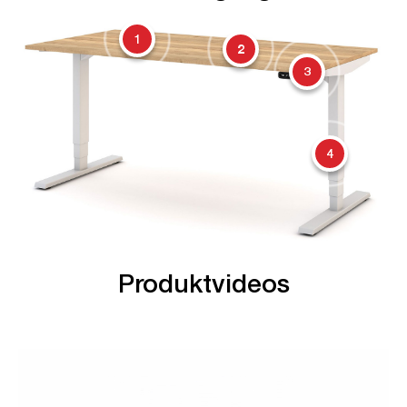
1
2
3
4
Produktvideos