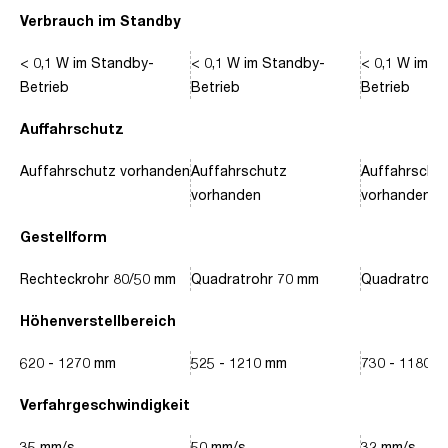
Verbrauch im Standby
< 0,1 W im Standby-
< 0,1 W im Standby-
< 0,1 W im S
Betrieb
Betrieb
Betrieb
Auffahrschutz
Auffahrschutz vorhanden
Auffahrschutz
Auffahrschu
vorhanden
vorhanden
Gestellform
Rechteckrohr 80/50 mm
Quadratrohr 70 mm
Quadratrohr
Höhenverstellbereich
620 - 1270 mm
525 - 1210 mm
730 - 1180 
Verfahrgeschwindigkeit
35 mm/s
50 mm/s
32 mm/s