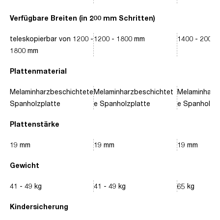
Verfügbare Breiten (in 200 mm Schritten)
teleskopierbar von 1200 -
1200 - 1800 mm
1400 - 2000
1800 mm
Plattenmaterial
Melaminharzbeschichtete
Melaminharzbeschichtet
Melaminharz
Spanholzplatte
e Spanholzplatte
e Spanholzpl
Plattenstärke
19 mm
19 mm
19 mm
Gewicht
41 - 49 kg
41 - 49 kg
65 kg
Kindersicherung