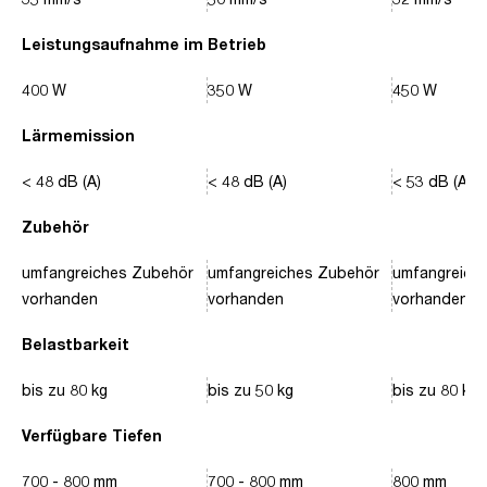
Leistungsaufnahme im Betrieb
400 W
350 W
450 W
Lärmemission
< 48 dB (A)
< 48 dB (A)
< 53 dB (A)
Zubehör
umfangreiches Zubehör
umfangreiches Zubehör
umfangreich
vorhanden
vorhanden
vorhanden
Belastbarkeit
bis zu 80 kg
bis zu 50 kg
bis zu 80 kg
Verfügbare Tiefen
700 - 800 mm
700 - 800 mm
800 mm