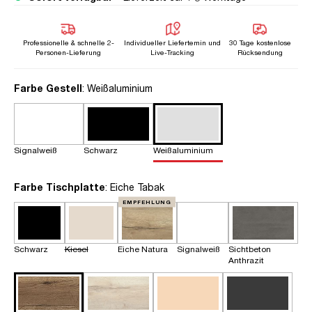
Professionelle & schnelle 2-
Individueller Liefertemin und
30 Tage kostenlose
Personen-Lieferung
Live-Tracking
Rücksendung
auswählen
Farbe Gestell
: Weißaluminium
Signalweiß
Schwarz
Weißaluminium
auswählen
Farbe Tischplatte
: Eiche Tabak
EMPFEHLUNG
Schwarz
Kiesel
Eiche Natura
Signalweiß
Sichtbeton
Anthrazit