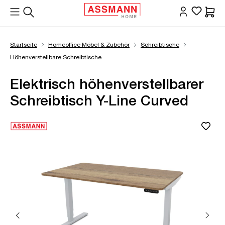
alt springen
Waren
Startseite
Homeoffice Möbel & Zubehör
Schreibtische
Höhenverstellbare Schreibtische
Elektrisch höhenverstellbarer
Schreibtisch Y-Line Curved
Bildergalerie überspringen
Öffne Zoom-Modal