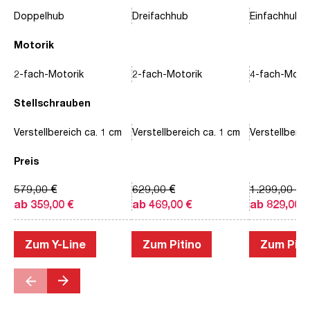
Doppelhub
Dreifachhub
Einfachhub
Motorik
2-fach-Motorik
2-fach-Motorik
4-fach-Motor
Stellschrauben
Verstellbereich ca. 1 cm
Verstellbereich ca. 1 cm
Verstellberei
Preis
579,00 €
629,00 €
1.299,00 €
ab 359,00 €
ab 469,00 €
ab 829,00 €
Zum Y-Line
Zum Pitino
Zum Piac