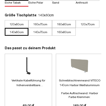
Eiche Tabak
Eiche Polar
Sand
Anthrazit
auswählen
Größe Tischplatte
: 140x80cm
120x80cm
160x70cm
180x80cm
120x70cm
140x80cm
140x70cm
160x80cm
Das passt zu deinem Produkt
Vertikale Kabelführung für
Schreibtischtrennwand VITECO
höhenverstellbare
140cm Harbor Weißaluminium
Schreibtische
Farbe Auftischwand:
Harbor
Farbe Klemmen:
Weißaluminium
Länge:
1400mm
69,00 €
169,00 €