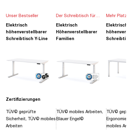
Unser Bestseller
Der Schreibtisch für
Mehr Platz f
die ganze Familie
Ideen
Elektrisch
Elektrisch
Elektrisch
höhenverstellbarer
Höhenverstellbarer
höhenverste
Schreibtisch Y-Line
Familien
Schreibtisc
Schreibtisch Pitino
Piacetta
Zertifizierungen
TÜV© geprüfte
TÜV© mobiles Arbeiten,
TÜV© geprüf
Sicherheit, TÜV© mobiles
Blauer Engel©
Ergonomie, 
Arbeiten
mobiles Arbe