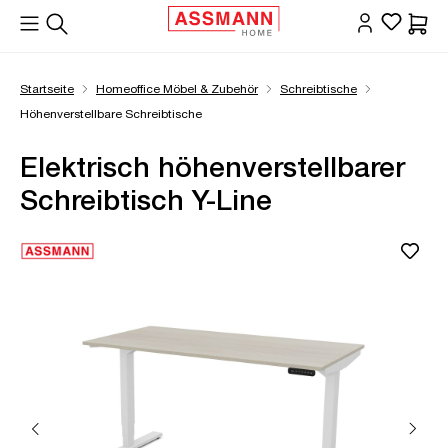
alt springen
Waren
Startseite
Homeoffice Möbel & Zubehör
Schreibtische
Höhenverstellbare Schreibtische
Elektrisch höhenverstellbarer
Schreibtisch Y-Line
Bildergalerie überspringen
Öffne Zoom-Modal