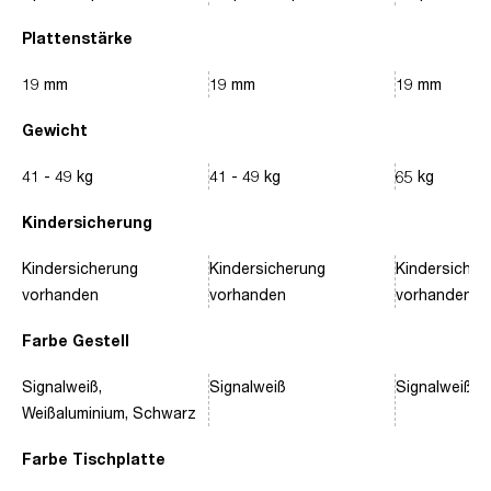
Plattenstärke
19 mm
19 mm
19 mm
Gewicht
41 - 49 kg
41 - 49 kg
65 kg
Kindersicherung
Kindersicherung
Kindersicherung
Kindersicher
vorhanden
vorhanden
vorhanden
Farbe Gestell
Signalweiß,
Signalweiß
Signalweiß, 
Weißaluminium, Schwarz
Farbe Tischplatte