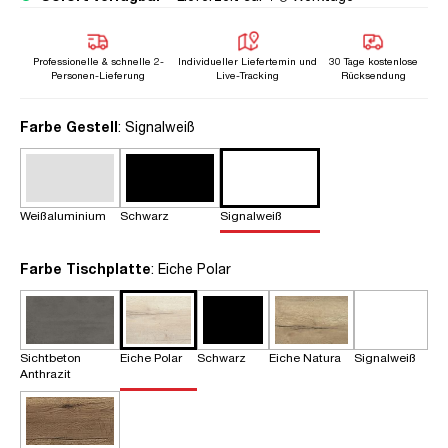
Professionelle & schnelle 2-
Individueller Liefertemin und
30 Tage kostenlose
Personen-Lieferung
Live-Tracking
Rücksendung
auswählen
Farbe Gestell
: Signalweiß
Weißaluminium
Schwarz
Signalweiß
auswählen
Farbe Tischplatte
: Eiche Polar
Sichtbeton
Eiche Polar
Schwarz
Eiche Natura
Signalweiß
Anthrazit