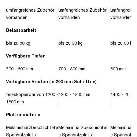
umfangreiches Zubehör
umfangreiches Zubehör
umfangreich
vorhanden
vorhanden
vorhanden
Belastbarkeit
bis zu 80 kg
bis zu 50 kg
bis zu 80 kg
Verfügbare Tiefen
700 - 800 mm
700 - 800 mm
800 mm
Verfügbare Breiten (in 200 mm Schritten)
teleskopierbar von 1200 -
1200 - 1800 mm
1400 - 2000
1800 mm
Plattenmaterial
Melaminharzbeschichtete
Melaminharzbeschichtet
Melaminharz
Spanholzplatte
e Spanholzplatte
e Spanholzpl