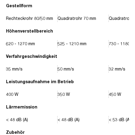
Gestellform
Rechteckrohr 80/50 mm
Quadratrohr 70 mm
Quadratrohr
Höhenverstellbereich
620 - 1270 mm
525 - 1210 mm
730 - 1180 
Verfahrgeschwindigkeit
35 mm/s
50 mm/s
32 mm/s
Leistungsaufnahme im Betrieb
400 W
350 W
450 W
Lärmemission
< 48 dB (A)
< 48 dB (A)
< 53 dB (A)
Zubehör