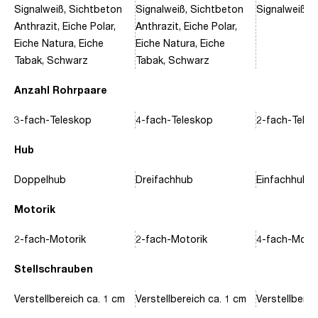
Signalweiß, Sichtbeton
Signalweiß, Sichtbeton
Signalweiß, 
Anthrazit, Eiche Polar,
Anthrazit, Eiche Polar,
Eiche Natura, Eiche
Eiche Natura, Eiche
Tabak, Schwarz
Tabak, Schwarz
Anzahl Rohrpaare
3-fach-Teleskop
4-fach-Teleskop
2-fach-Tele
Hub
Doppelhub
Dreifachhub
Einfachhub
Motorik
2-fach-Motorik
2-fach-Motorik
4-fach-Motor
Stellschrauben
Verstellbereich ca. 1 cm
Verstellbereich ca. 1 cm
Verstellberei