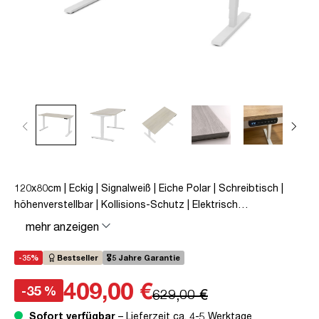
120x80cm | Eckig | Signalweiß | Eiche Polar | Schreibtisch |
höhenverstellbar | Kollisions-Schutz | Elektrisch
höhenverstellbar | Kindersicherung | Metall | Holz |
mehr anzeigen
Melaminoberfläche | Beige | 5 Jahre Herstellergarantie |
unmontiert | TÜV© mobiles Arbeiten | bis zu 80 kg | Y-Line |
-35%
Bestseller
🎖️5 Jahre Garantie
Steckertyp C
409,00 €
-35 %
629,00 €
Sofort verfügbar
– Lieferzeit ca. 4-5 Werktage