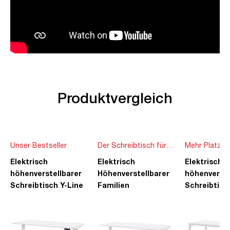
Produktvergleich
Unser Bestseller
Der Schreibtisch für
Mehr Platz f
die ganze Familie
Ideen
Elektrisch
Elektrisch
Elektrisch
höhenverstellbarer
Höhenverstellbarer
höhenverste
Schreibtisch Y-Line
Familien
Schreibtisc
Schreibtisch Pitino
Piacetta