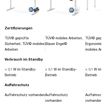
Zertifizierungen
TÜV© geprüfte
TÜV© mobiles Arbeiten,
TÜV© geprüf
Sicherheit, TÜV© mobiles
Blauer Engel©
Ergonomie, 
Arbeiten
mobiles Arbe
Verbrauch im Standby
< 0,1 W im Standby-
< 0,1 W im Standby-
< 0,1 W im S
Betrieb
Betrieb
Betrieb
Auffahrschutz
Auffahrschutz vorhanden
Auffahrschutz
Auffahrschu
vorhanden
vorhanden