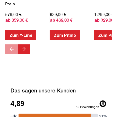
Preis
579,00 €
629,00 €
1.299,00 €
ab 359,00 €
ab 469,00 €
ab 829,00 €
Zum Y-Line
Zum Pitino
Zum Piac
Das sagen unsere Kunden