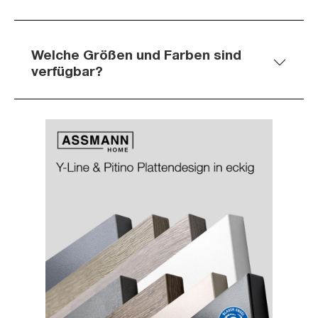
Welche Größen und Farben sind
verfügbar?
Slider überspringen
Slider überspringen