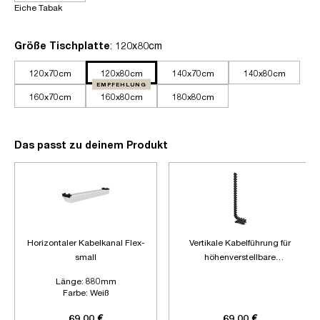
Eiche Tabak
auswählen
Größe Tischplatte
: 120x80cm
120x70cm
120x80cm
140x70cm
140x80cm
EMPFEHLUNG
160x70cm
160x80cm
180x80cm
Das passt zu deinem Produkt
Horizontaler Kabelkanal Flex-
Vertikale Kabelführung für
small
höhenverstellbare
Schreibtische
Länge:
880mm
Farbe:
Weiß
Zubehör:
Ohne Zubehör
69,00 €
69,00 €