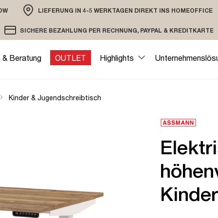
OW
LIEFERUNG IN 4-5 WERKTAGEN DIREKT INS HOMEOFFICE
ION
SICHERE BEZAHLUNG PER RECHNUNG, PAYPAL & KREDITKARTE
VERSAND PER DHL ODER SPEDITION
VERSCHLÜSSELTE ÜBERTRAGUNG
e & Beratung
OUTLET
Highlights
Unternehmenslös
Kinder & Jugendschreibtisch
Elektr
höhenv
Kinde