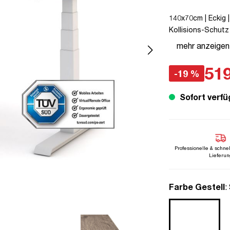
140x70cm | Eckig |
Kollisions-Schutz 
Verriegelungsfunkti
mehr anzeigen
unmontiert | TÜV©
Pitino
519
-19 %
Sofort verfü
Professionelle & schne
Lieferun
a
Farbe Gestell
: