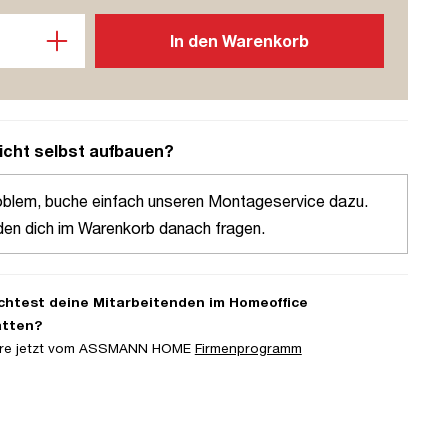
l: Gib den gewünschten Wert ein oder benutze die Schaltflächen u
In den Warenkorb
icht selbst aufbauen?
oblem, buche einfach unseren Montageservice dazu.
den dich im Warenkorb danach fragen.
htest deine Mitarbeitenden im Homeoffice
atten?
iere jetzt vom ASSMANN HOME
Firmenprogramm