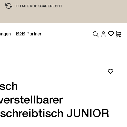
30 TAGE RÜCKGABERECHT
EINKAUFEN MIT VERTRAUEN
ungen
B2B Partner
Waren
isch
erstellbarer
rschreibtisch JUNIOR