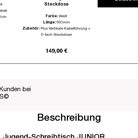
Steckdose
iß
abak
Farbe:
Weiß
0cm
Länge:
880mm
Zubehör:
Plus Vertikale Kabelführung +
6-fach Steckdose
149,00 €
Kunden bei
PS©
Beschreibung
-& Jugend-Schreibtisch JUNIOR