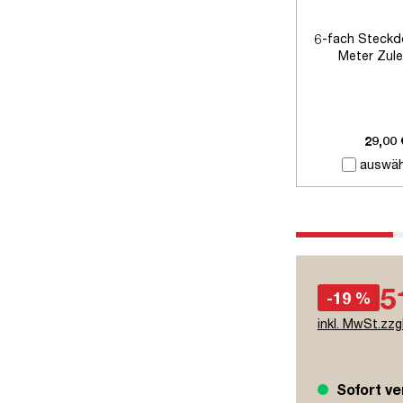
6-fach Steckd
Meter Zule
29,00 
auswäh
5
-19 %
inkl. MwSt.zzg
Sofort ve