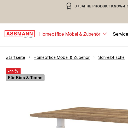
80 JAHRE PRODUKT KNOW-H
springen
Zur Hauptnavigation springen
80 JAHRE MÖBELBAU MIT TRADIT
Homeoffice Möbel & Zubehör
Servic
Startseite
Homeoffice Möbel & Zubehör
Schreibtische
Bildergalerie überspringen
Öffne Zoom-Modal
-19%
Für Kids & Teens