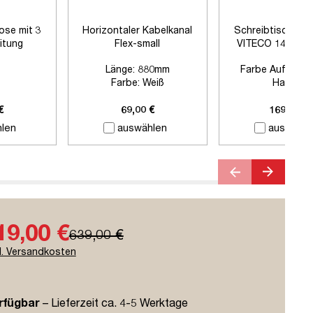
ose mit 3
Horizontaler Kabelkanal
Schreibtischtre
itung
Flex-small
VITECO 140cm H
Signalweiß
Länge:
880mm
Farbe Auftisch
Farbe:
Weiß
Harbor
Zubehör:
Ohne Zubehör
Farbe Klemmen:
Si
Länge:
1400
€
69,00 €
169,00 €
len
auswählen
auswähle
19,00 €
639,00 €
l. Versandkosten
rfügbar
– Lieferzeit ca. 4-5 Werktage