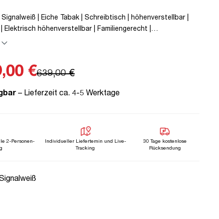
 Signalweiß | Eiche Tabak | Schreibtisch | höhenverstellbar |
| Elektrisch höhenverstellbar | Familiengerecht |
on | Metall | Holz | Braun | 5 Jahre Herstellergarantie |
 geprüfte Ergonomie | TÜV© mobiles Arbeiten | bis zu 50 kg |
,00 €
639,00 €
gbar
– Lieferzeit ca. 4-5 Werktage
lle 2-Personen-
Individueller Liefertemin und Live-
30 Tage kostenlose
g
Tracking
Rücksendung
uswählen
 Signalweiß