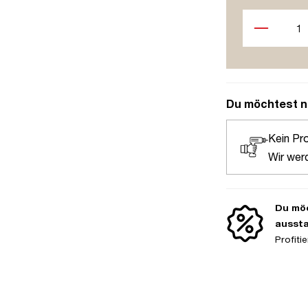
Produkt Anzah
Du möchtest n
Kein Pr
Wir wer
Du möc
ausst
Profit