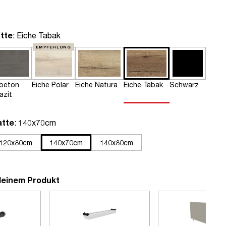
auswählen
tte
: Eiche Tabak
EMPFEHLUNG
tbeton
Eiche Polar
Eiche Natura
Eiche Tabak
Schwarz
azit
auswählen
atte
: 140x70cm
120x80cm
140x70cm
140x80cm
deinem Produkt