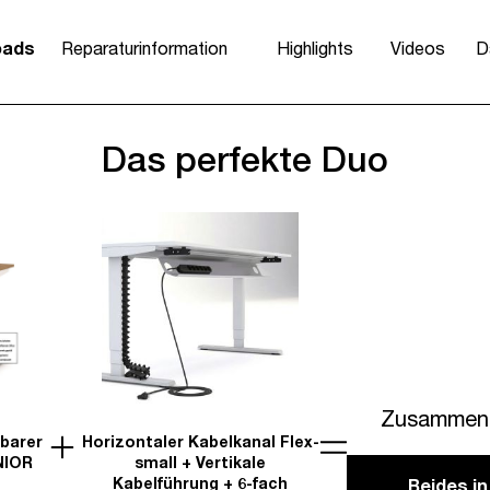
oads
Reparaturinformation
Highlights
Videos
D
Das perfekte Duo
Zusammen 
lbarer
Horizontaler Kabelkanal Flex-
NIOR
small + Vertikale
Kabelführung + 6-fach
Beides i