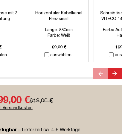
ose mit 3
Horizontaler Kabelkanal
Schreibtischtre
itung
Flex-small
VITECO 140cm H
Signalweiß
Länge:
880mm
Farbe Auftisch
Farbe:
Weiß
Harbor
Zubehör:
Ohne Zubehör
Farbe Klemmen:
Si
Länge:
1400
€
69,00 €
169,00 €
len
auswählen
auswähle
99,00 €
619,00 €
l. Versandkosten
rfügbar
– Lieferzeit ca. 4-5 Werktage