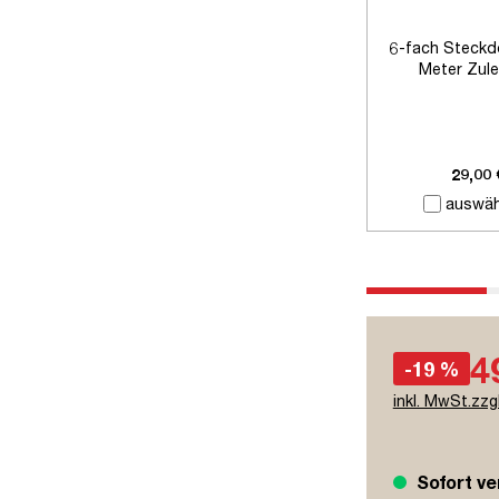
6-fach Steckd
Meter Zule
29,00 
auswäh
4
-19 %
inkl. MwSt.zzg
Sofort ve