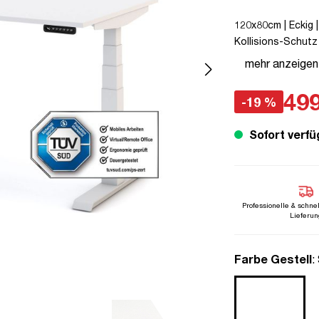
120x80cm | Eckig |
Kollisions-Schutz 
Verriegelungsfunkti
mehr anzeigen
unmontiert | TÜV©
Pitino
499
-19 %
Sofort verfü
Professionelle & schne
Lieferun
a
Farbe Gestell
: