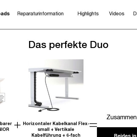
oads
Reparaturinformation
Highlights
Videos
D
Das perfekte Duo
Zusammen 
lbarer
Horizontaler Kabelkanal Flex-
NIOR
small + Vertikale
Kabelführung + 6-fach
Beides i