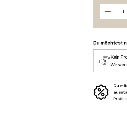
Produkt Anzah
Du möchtest n
Kein Pr
Wir wer
Du möc
ausst
Profit