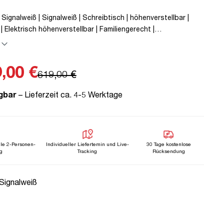
 Signalweiß | Signalweiß | Schreibtisch | höhenverstellbar |
| Elektrisch höhenverstellbar | Familiengerecht |
on | Metall | Holz | Weiß | 5 Jahre Herstellergarantie |
 geprüfte Ergonomie | TÜV© mobiles Arbeiten | bis zu 50 kg |
,00 €
619,00 €
gbar
– Lieferzeit ca. 4-5 Werktage
lle 2-Personen-
Individueller Liefertemin und Live-
30 Tage kostenlose
g
Tracking
Rücksendung
uswählen
 Signalweiß