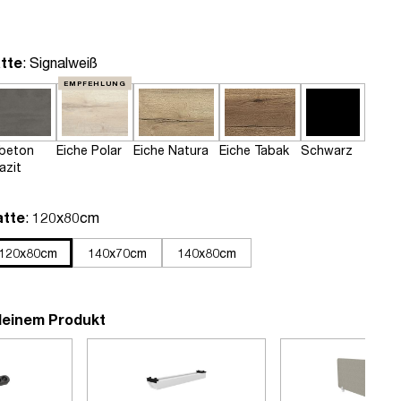
auswählen
tte
: Signalweiß
EMPFEHLUNG
tbeton
Eiche Polar
Eiche Natura
Eiche Tabak
Schwarz
azit
auswählen
atte
: 120x80cm
120x80cm
140x70cm
140x80cm
deinem Produkt