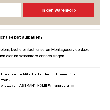
l: Gib den gewünschten Wert ein oder benutze die Schaltflächen u
In den Warenkorb
icht selbst aufbauen?
oblem, buche einfach unseren Montageservice dazu.
den dich im Warenkorb danach fragen.
htest deine Mitarbeitenden im Homeoffice
atten?
iere jetzt vom ASSMANN HOME
Firmenprogramm