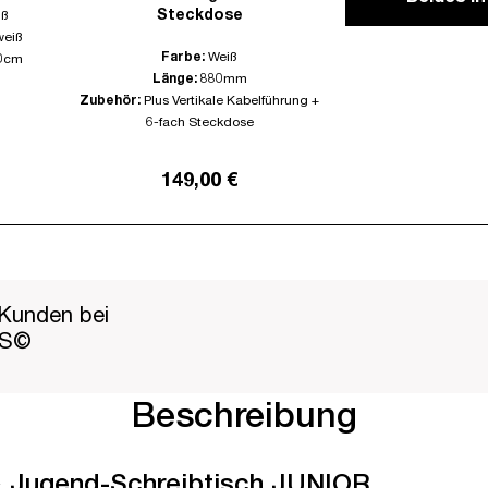
Steckdose
iß
weiß
Farbe:
Weiß
0cm
Länge:
880mm
Zubehör:
Plus Vertikale Kabelführung +
6-fach Steckdose
149,00 €
Kunden bei
PS©
Beschreibung
-& Jugend-Schreibtisch JUNIOR