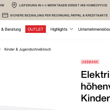
OW
LIEFERUNG IN 4-5 WERKTAGEN DIREKT INS HOMEOFFICE
ION
SICHERE BEZAHLUNG PER RECHNUNG, PAYPAL & KREDITKARTE
VERSAND PER DHL ODER SPEDITION
VERSCHLÜSSELTE ÜBERTRAGUNG
e & Beratung
OUTLET
Highlights
Unternehmenslös
Kinder & Jugendschreibtisch
Elektr
höhenv
Kinde