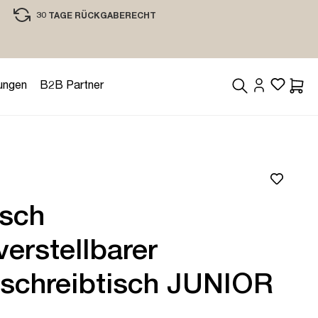
30 TAGE RÜCKGABERECHT
EINKAUFEN MIT VERTRAUEN
ungen
B2B Partner
Waren
isch
erstellbarer
rschreibtisch JUNIOR