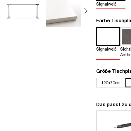
Signalweiß
Farbe Tischpla
Signalweiß
Sich
Anthr
Größe Tischpl
120x70cm
Das passt zu 