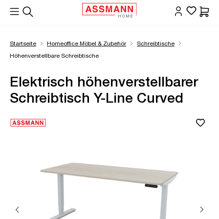
alt springen
Waren
Startseite
Homeoffice Möbel & Zubehör
Schreibtische
Höhenverstellbare Schreibtische
Elektrisch höhenverstellbarer
Schreibtisch Y-Line Curved
Bildergalerie überspringen
Öffne Zoom-Modal