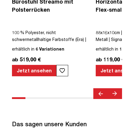
Bürostuhl Streamo mit
Horizontaler 
Polsterrücken
Flex-small + V
Kabelführung 
Steckdose
|
100 % Polyester, nicht
88x16x10cm | Kabe
schwermetallhaltige Farbstoffe (Era) |
Metall | Signalweiß 
Schwarz | Drehstuhl | Polsterrücken |
erhältlich in
6 Variationen
erhältlich in
12 Var
mit Rollen | Lordosenstütze |
ab 519,00 €
ab 119,00 €
Höhenverstellbar | Verstellbare
Armlehnen | Verstellbare Rückenlehne |
Jetzt ansehen
Jetzt ansehe
Belastbar bis 120kg | Textil | Schwarz |
montiert | TÜV© geprüfte Sicherheit |
TÜV© geprüfte Ergonomie | TÜV©
Emissions geprüft | Quality Office© |
bis zu 120 kg | Streamo
Das sagen unsere Kunden