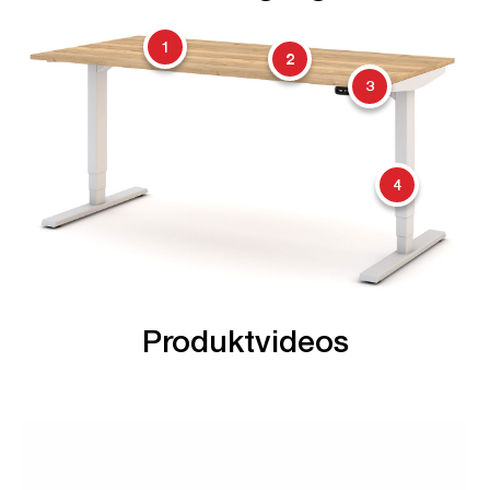
1
2
3
4
Produktvideos