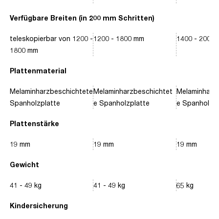
Verfügbare Breiten (in 200 mm Schritten)
teleskopierbar von 1200 -
1200 - 1800 mm
1400 - 2000
1800 mm
Plattenmaterial
Melaminharzbeschichtete
Melaminharzbeschichtet
Melaminharz
Spanholzplatte
e Spanholzplatte
e Spanholzpl
Plattenstärke
19 mm
19 mm
19 mm
Gewicht
41 - 49 kg
41 - 49 kg
65 kg
Kindersicherung