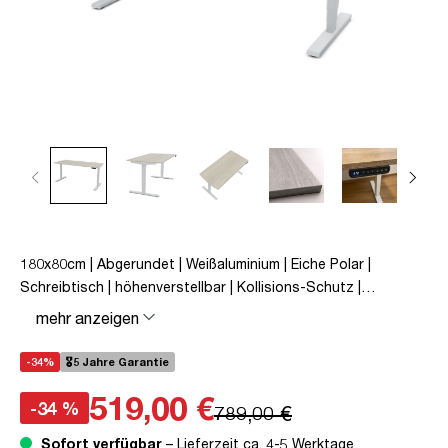
180x80cm | Abgerundet | Weißaluminium | Eiche Polar |
Schreibtisch | höhenverstellbar | Kollisions-Schutz |
Elektrisch höhenverstellbar | Kindersicherung | Metall | Holz |
mehr anzeigen
Beige | Silber | 5 Jahre Herstellergarantie | unmontiert | TÜV©
mobiles Arbeiten | bis zu 80 kg | Y-Line | Y-Line Curved |
-34%
🎖️5 Jahre Garantie
Steckertyp C
519,00 €
-34 %
789,00 €
Sofort verfügbar
– Lieferzeit ca. 4-5 Werktage