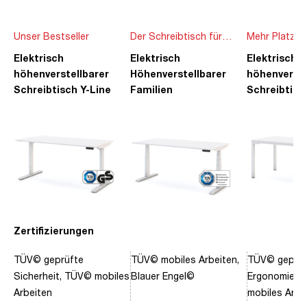
Unser Bestseller
Der Schreibtisch für
Mehr Platz f
die ganze Familie
Ideen
Elektrisch
Elektrisch
Elektrisch
höhenverstellbarer
Höhenverstellbarer
höhenverste
Schreibtisch Y-Line
Familien
Schreibtisc
Schreibtisch Pitino
Piacetta
Zertifizierungen
TÜV© geprüfte
TÜV© mobiles Arbeiten,
TÜV© geprüf
Sicherheit, TÜV© mobiles
Blauer Engel©
Ergonomie, 
Arbeiten
mobiles Arbe