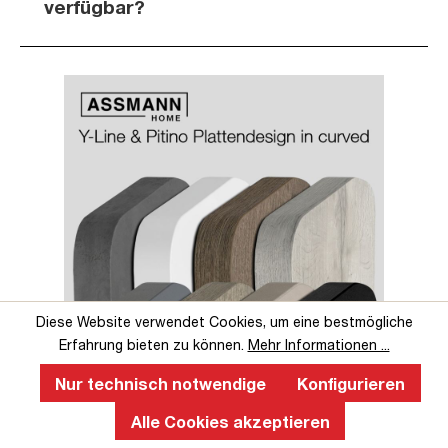
verfügbar?
Slider überspringen
Slider überspringen
Diese Website verwendet Cookies, um eine bestmögliche
Erfahrung bieten zu können.
Mehr Informationen ...
Nur technisch notwendige
Konfigurieren
Perfekte Ergonomie an einem
Alle Cookies akzeptieren
höhenverstellbaren Schreibtisch