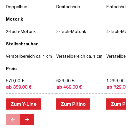
Doppelhub
Dreifachhub
Einfachhub
Motorik
2-fach-Motorik
2-fach-Motorik
4-fach-Motor
Stellschrauben
Verstellbereich ca. 1 cm
Verstellbereich ca. 1 cm
Verstellberei
Preis
579,00 €
629,00 €
1.299,00 €
ab 359,00 €
ab 469,00 €
ab 829,00 €
Zum Y-Line
Zum Pitino
Zum Piac