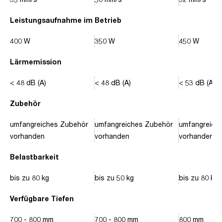
Leistungsaufnahme im Betrieb
400 W
350 W
450 W
Lärmemission
< 48 dB (A)
< 48 dB (A)
< 53 dB (A)
Zubehör
umfangreiches Zubehör
umfangreiches Zubehör
umfangreich
vorhanden
vorhanden
vorhanden
Belastbarkeit
bis zu 80 kg
bis zu 50 kg
bis zu 80 kg
Verfügbare Tiefen
700 - 800 mm
700 - 800 mm
800 mm