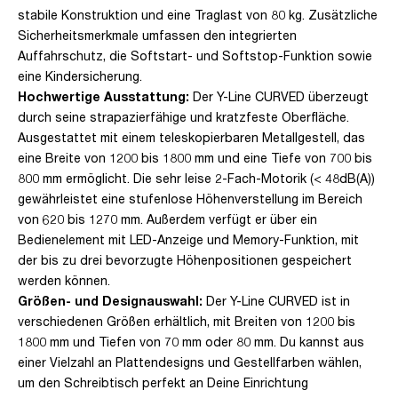
stabile Konstruktion und eine Traglast von 80 kg. Zusätzliche
Sicherheitsmerkmale umfassen den integrierten
Auffahrschutz, die Softstart- und Softstop-Funktion sowie
eine Kindersicherung.
Hochwertige Ausstattung:
Der Y-Line CURVED überzeugt
durch seine strapazierfähige und kratzfeste Oberfläche.
Ausgestattet mit einem teleskopierbaren Metallgestell, das
eine Breite von 1200 bis 1800 mm und eine Tiefe von 700 bis
800 mm ermöglicht. Die sehr leise 2-Fach-Motorik (< 48dB(A))
gewährleistet eine stufenlose Höhenverstellung im Bereich
von 620 bis 1270 mm. Außerdem verfügt er über ein
Bedienelement mit LED-Anzeige und Memory-Funktion, mit
der bis zu drei bevorzugte Höhenpositionen gespeichert
werden können.
Größen- und Designauswahl:
Der Y-Line CURVED ist in
verschiedenen Größen erhältlich, mit Breiten von 1200 bis
1800 mm und Tiefen von 70 mm oder 80 mm. Du kannst aus
einer Vielzahl an Plattendesigns und Gestellfarben wählen,
um den Schreibtisch perfekt an Deine Einrichtung