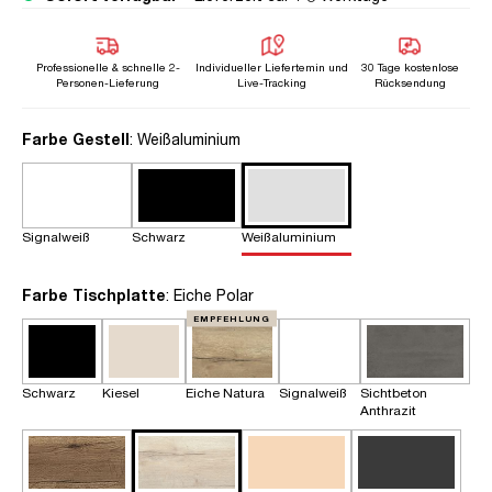
Professionelle & schnelle 2-
Individueller Liefertemin und
30 Tage kostenlose
Personen-Lieferung
Live-Tracking
Rücksendung
auswählen
Farbe Gestell
: Weißaluminium
Signalweiß
Schwarz
Weißaluminium
auswählen
Farbe Tischplatte
: Eiche Polar
EMPFEHLUNG
Schwarz
Kiesel
Eiche Natura
Signalweiß
Sichtbeton
Anthrazit