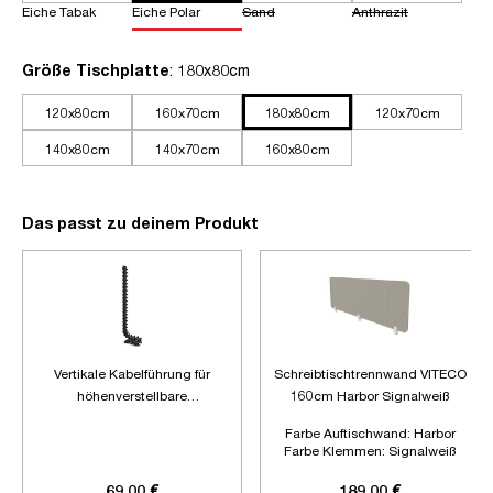
Eiche Tabak
Eiche Polar
Sand
Anthrazit
auswählen
Größe Tischplatte
: 180x80cm
120x80cm
160x70cm
180x80cm
120x70cm
140x80cm
140x70cm
160x80cm
Das passt zu deinem Produkt
Vertikale Kabelführung für
Schreibtischtrennwand VITECO
höhenverstellbare
160cm Harbor Signalweiß
Schreibtische
Farbe Auftischwand:
Harbor
Farbe Klemmen:
Signalweiß
Länge:
1600mm
69,00 €
189,00 €