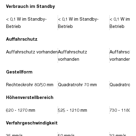
Verbrauch im Standby
< 0,1 W im Standby-
< 0,1 W im Standby-
< 0,1 W im S
Betrieb
Betrieb
Betrieb
Auffahrschutz
Auffahrschutz vorhanden
Auffahrschutz
Auffahrschu
vorhanden
vorhanden
Gestellform
Rechteckrohr 80/50 mm
Quadratrohr 70 mm
Quadratrohr
Höhenverstellbereich
620 - 1270 mm
525 - 1210 mm
730 - 1180 
Verfahrgeschwindigkeit
35 mm/s
50 mm/s
32 mm/s