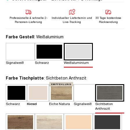
Professionelle & schnelle 2-
Individueller Liefertemin und
30 Tage kostenlose
Personen-Lieferung
Live-Tracking
Rücksendung
auswählen
Farbe Gestell
: Weißaluminium
Signalweiß
Schwarz
Weißaluminium
auswählen
Farbe Tischplatte
: Sichtbeton Anthrazit
EMPFEHLUNG
Schwarz
Kiesel
Eiche Natura
Signalweiß
Sichtbeton
Anthrazit