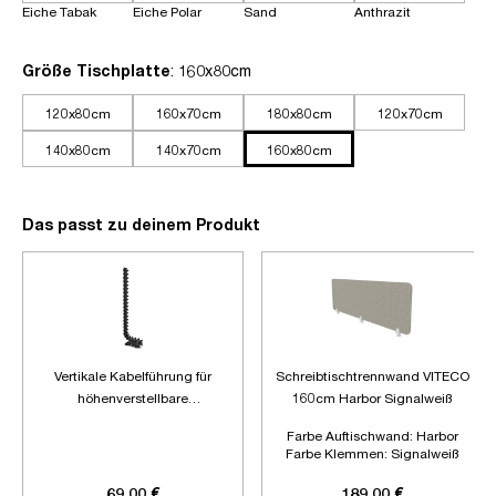
Eiche Tabak
Eiche Polar
Sand
Anthrazit
auswählen
Größe Tischplatte
: 160x80cm
120x80cm
160x70cm
180x80cm
120x70cm
140x80cm
140x70cm
160x80cm
Das passt zu deinem Produkt
Vertikale Kabelführung für
Schreibtischtrennwand VITECO
höhenverstellbare
160cm Harbor Signalweiß
Schreibtische
Farbe Auftischwand:
Harbor
Farbe Klemmen:
Signalweiß
Länge:
1600mm
69,00 €
189,00 €