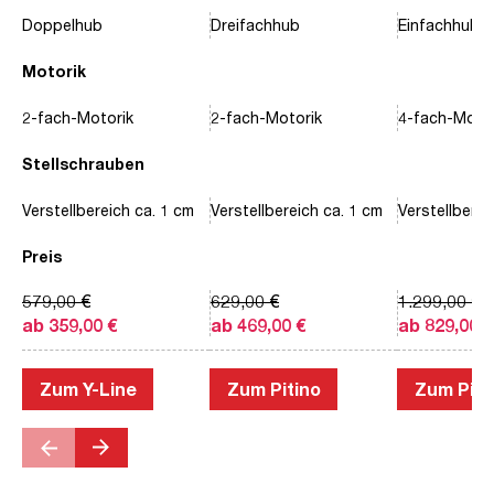
Doppelhub
Dreifachhub
Einfachhub
Motorik
2-fach-Motorik
2-fach-Motorik
4-fach-Motor
Stellschrauben
Verstellbereich ca. 1 cm
Verstellbereich ca. 1 cm
Verstellberei
Preis
579,00 €
629,00 €
1.299,00 €
ab 359,00 €
ab 469,00 €
ab 829,00 €
Zum Y-Line
Zum Pitino
Zum Piac