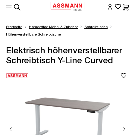
alt springen
Waren
Startseite
Homeoffice Möbel & Zubehör
Schreibtische
Höhenverstellbare Schreibtische
Elektrisch höhenverstellbarer
Schreibtisch Y-Line Curved
Bildergalerie überspringen
Öffne Zoom-Modal