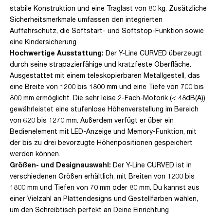
stabile Konstruktion und eine Traglast von 80 kg. Zusätzliche
Sicherheitsmerkmale umfassen den integrierten
Auffahrschutz, die Softstart- und Softstop-Funktion sowie
eine Kindersicherung.
Hochwertige Ausstattung:
Der Y-Line CURVED überzeugt
durch seine strapazierfähige und kratzfeste Oberfläche.
Ausgestattet mit einem teleskopierbaren Metallgestell, das
eine Breite von 1200 bis 1800 mm und eine Tiefe von 700 bis
800 mm ermöglicht. Die sehr leise 2-Fach-Motorik (< 48dB(A))
gewährleistet eine stufenlose Höhenverstellung im Bereich
von 620 bis 1270 mm. Außerdem verfügt er über ein
Bedienelement mit LED-Anzeige und Memory-Funktion, mit
der bis zu drei bevorzugte Höhenpositionen gespeichert
werden können.
Größen- und Designauswahl:
Der Y-Line CURVED ist in
verschiedenen Größen erhältlich, mit Breiten von 1200 bis
1800 mm und Tiefen von 70 mm oder 80 mm. Du kannst aus
einer Vielzahl an Plattendesigns und Gestellfarben wählen,
um den Schreibtisch perfekt an Deine Einrichtung