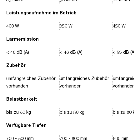
Leistungsaufnahme im Betrieb
400 W
350 W
450 W
Lärmemission
< 48 dB (A)
< 48 dB (A)
< 53 dB (A)
Zubehör
umfangreiches Zubehör
umfangreiches Zubehör
umfangreich
vorhanden
vorhanden
vorhanden
Belastbarkeit
bis zu 80 kg
bis zu 50 kg
bis zu 80 kg
Verfügbare Tiefen
700 - 800 mm
700 - 800 mm
800 mm