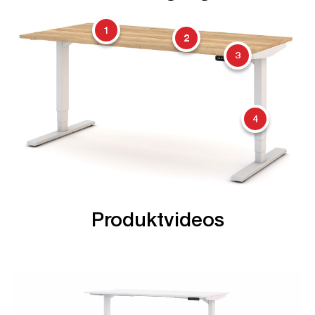
1
2
3
4
Produktvideos