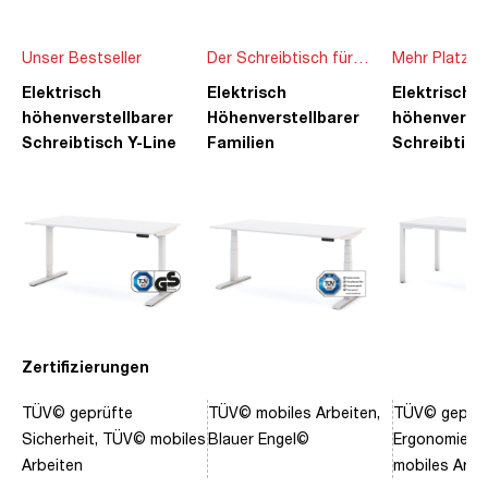
Unser Bestseller
Der Schreibtisch für
Mehr Platz f
die ganze Familie
Ideen
Elektrisch
Elektrisch
Elektrisch
höhenverstellbarer
Höhenverstellbarer
höhenverste
Schreibtisch Y-Line
Familien
Schreibtisc
Schreibtisch Pitino
Piacetta
Zertifizierungen
TÜV© geprüfte
TÜV© mobiles Arbeiten,
TÜV© geprüf
Sicherheit, TÜV© mobiles
Blauer Engel©
Ergonomie, 
Arbeiten
mobiles Arbe