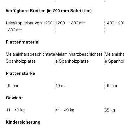
Verfügbare Breiten (in 200 mm Schritten)
teleskopierbar von 1200 -
1200 - 1800 mm
1400 - 2000
1800 mm
Plattenmaterial
Melaminharzbeschichtete
Melaminharzbeschichtet
Melaminharz
Spanholzplatte
e Spanholzplatte
e Spanholzpl
Plattenstärke
19 mm
19 mm
19 mm
Gewicht
41 - 49 kg
41 - 49 kg
65 kg
Kindersicherung