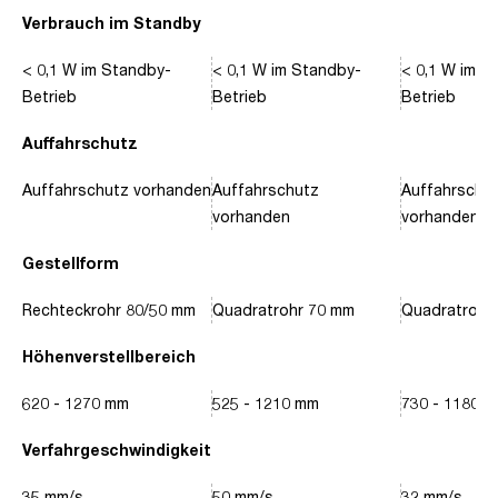
Verbrauch im Standby
< 0,1 W im Standby-
< 0,1 W im Standby-
< 0,1 W im S
Betrieb
Betrieb
Betrieb
Auffahrschutz
Auffahrschutz vorhanden
Auffahrschutz
Auffahrschu
vorhanden
vorhanden
Gestellform
Rechteckrohr 80/50 mm
Quadratrohr 70 mm
Quadratrohr
Höhenverstellbereich
620 - 1270 mm
525 - 1210 mm
730 - 1180 
Verfahrgeschwindigkeit
35 mm/s
50 mm/s
32 mm/s