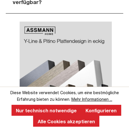
verfügbar?
Slider überspringen
Slider überspringen
Diese Website verwendet Cookies, um eine bestmögliche
Erfahrung bieten zu können.
Mehr Informationen ...
Nur technisch notwendige
Konfigurieren
Perfekte Ergonomie an einem
Alle Cookies akzeptieren
höhenverstellbaren Schreibtisch