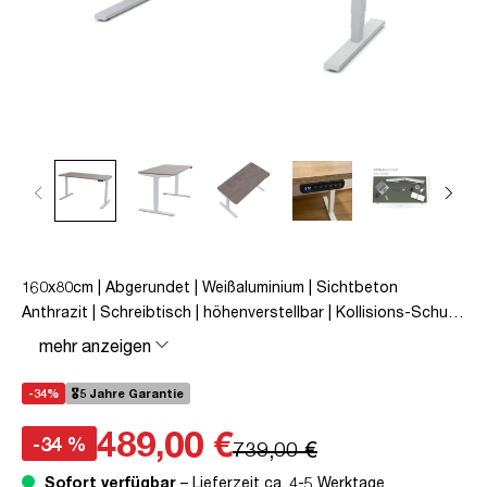
160x80cm | Abgerundet | Weißaluminium | Sichtbeton
Anthrazit | Schreibtisch | höhenverstellbar | Kollisions-Schutz
| Elektrisch höhenverstellbar | Kindersicherung | Metall | Holz |
mehr anzeigen
Grau | Silber | 5 Jahre Herstellergarantie | unmontiert | TÜV©
mobiles Arbeiten | bis zu 80 kg | Y-Line | Y-Line Curved |
-34%
🎖️5 Jahre Garantie
Steckertyp C
489,00 €
-34 %
739,00 €
Sofort verfügbar
– Lieferzeit ca. 4-5 Werktage