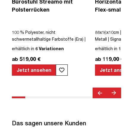
Bürostuhl Streamo mit
Horizontaler 
Polsterrücken
Flex-small + V
Kabelführung 
Steckdose
|
100 % Polyester, nicht
88x16x10cm | Kabe
schwermetallhaltige Farbstoffe (Era) |
Metall | Signalweiß 
Schwarz | Drehstuhl | Polsterrücken |
erhältlich in
6 Variationen
erhältlich in
12 Var
mit Rollen | Lordosenstütze |
ab 519,00 €
ab 119,00 €
Höhenverstellbar | Verstellbare
Armlehnen | Verstellbare Rückenlehne |
Jetzt ansehen
Jetzt ansehe
Belastbar bis 120kg | Textil | Schwarz |
montiert | TÜV© geprüfte Sicherheit |
TÜV© geprüfte Ergonomie | TÜV©
Emissions geprüft | Quality Office© |
bis zu 120 kg | Streamo
Das sagen unsere Kunden