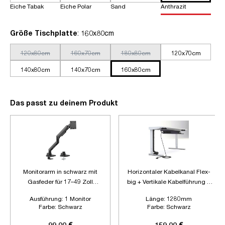
Eiche Tabak
Eiche Polar
Sand
Anthrazit
auswählen
Größe Tischplatte
: 160x80cm
120x80cm
160x70cm
180x80cm
120x70cm
140x80cm
140x70cm
160x80cm
Das passt zu deinem Produkt
Monitorarm in schwarz mit
Horizontaler Kabelkanal Flex-
Gasfeder für 17–49 Zoll
big + Vertikale Kabelführung +
Monitore bis 20kg
6-fach Steckdose
Ausführung:
1 Monitor
Länge:
1280mm
Farbe:
Schwarz
Farbe:
Schwarz
Zubehör:
Plus Vertikale
Kabelführung + 6-fach
99,00 €
159,00 €