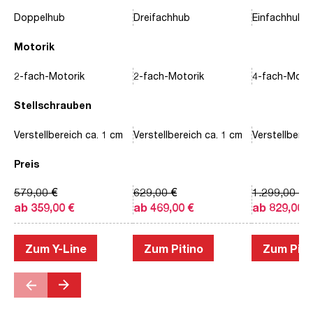
Doppelhub
Dreifachhub
Einfachhub
Motorik
2-fach-Motorik
2-fach-Motorik
4-fach-Motor
Stellschrauben
Verstellbereich ca. 1 cm
Verstellbereich ca. 1 cm
Verstellberei
Preis
579,00 €
629,00 €
1.299,00 €
ab 359,00 €
ab 469,00 €
ab 829,00 €
Zum Y-Line
Zum Pitino
Zum Piac