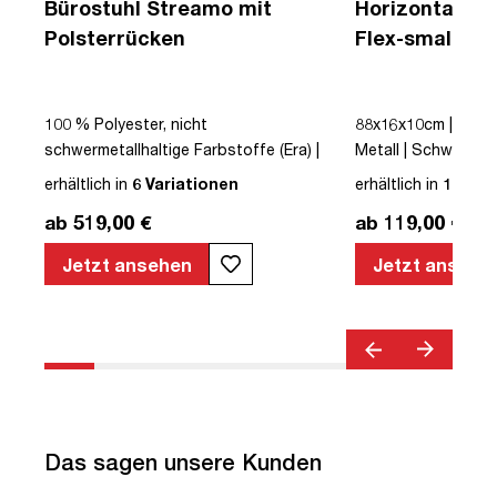
Bürostuhl Streamo mit
Horizontaler 
Polsterrücken
Flex-small + V
Kabelführung 
Steckdose
|
100 % Polyester, nicht
88x16x10cm | Kabe
schwermetallhaltige Farbstoffe (Era) |
Metall | Schwarz | t
Schwarz | Drehstuhl | Polsterrücken |
erhältlich in
6 Variationen
erhältlich in
12 Var
mit Rollen | Lordosenstütze |
ab 519,00 €
ab 119,00 €
Höhenverstellbar | Verstellbare
Armlehnen | Verstellbare Rückenlehne |
Jetzt ansehen
Jetzt ansehe
Belastbar bis 120kg | Textil | Schwarz |
montiert | TÜV© geprüfte Sicherheit |
TÜV© geprüfte Ergonomie | TÜV©
Emissions geprüft | Quality Office© |
bis zu 120 kg | Streamo
Das sagen unsere Kunden