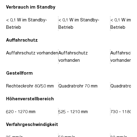
Verbrauch im Standby
< 0,1 W im Standby-
< 0,1 W im Standby-
< 0,1 W im S
Betrieb
Betrieb
Betrieb
Auffahrschutz
Auffahrschutz vorhanden
Auffahrschutz
Auffahrschu
vorhanden
vorhanden
Gestellform
Rechteckrohr 80/50 mm
Quadratrohr 70 mm
Quadratrohr
Höhenverstellbereich
620 - 1270 mm
525 - 1210 mm
730 - 1180 
Verfahrgeschwindigkeit