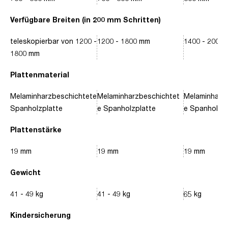
Verfügbare Breiten (in 200 mm Schritten)
teleskopierbar von 1200 -
1200 - 1800 mm
1400 - 2000
1800 mm
Plattenmaterial
Melaminharzbeschichtete
Melaminharzbeschichtet
Melaminharz
Spanholzplatte
e Spanholzplatte
e Spanholzpl
Plattenstärke
19 mm
19 mm
19 mm
Gewicht
41 - 49 kg
41 - 49 kg
65 kg
Kindersicherung