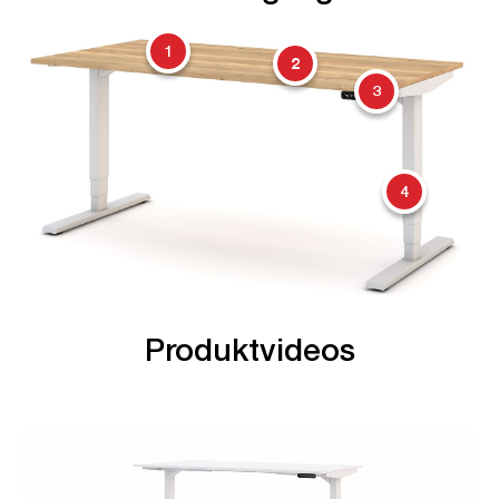
1
2
3
4
Produktvideos