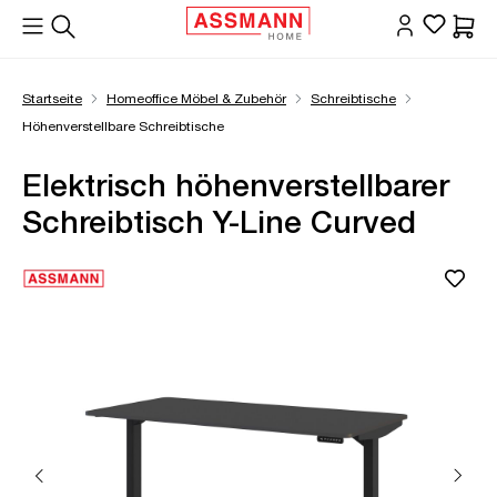
alt springen
Waren
Startseite
Homeoffice Möbel & Zubehör
Schreibtische
Höhenverstellbare Schreibtische
Elektrisch höhenverstellbarer
Schreibtisch Y-Line Curved
Bildergalerie überspringen
Öffne Zoom-Modal