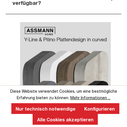
verfügbar?
Slider überspringen
Slider überspringen
Diese Website verwendet Cookies, um eine bestmögliche
Erfahrung bieten zu können.
Mehr Informationen ...
Nur technisch notwendige
Konfigurieren
Perfekte Ergonomie an einem
Alle Cookies akzeptieren
höhenverstellbaren Schreibtisch