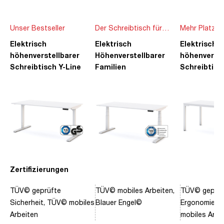
Unser Bestseller
Der Schreibtisch für
Mehr Platz f
die ganze Familie
Ideen
Elektrisch
Elektrisch
Elektrisch
höhenverstellbarer
Höhenverstellbarer
höhenverste
Schreibtisch Y-Line
Familien
Schreibtisc
Schreibtisch Pitino
Piacetta
Zertifizierungen
TÜV© geprüfte
TÜV© mobiles Arbeiten,
TÜV© geprüf
Sicherheit, TÜV© mobiles
Blauer Engel©
Ergonomie, 
Arbeiten
mobiles Arbe