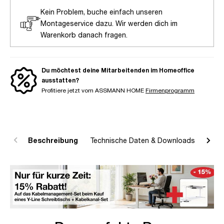
Kein Problem, buche einfach unseren
Montageservice dazu. Wir werden dich im
Warenkorb danach fragen.
Du möchtest deine Mitarbeitenden im Homeoffice
ausstatten?
Profitiere jetzt vom ASSMANN HOME
Firmenprogramm
Beschreibung
Technische Daten & Downloads
R