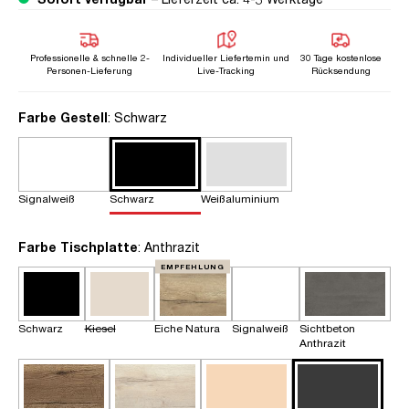
Professionelle & schnelle 2-
Individueller Liefertemin und
30 Tage kostenlose
Personen-Lieferung
Live-Tracking
Rücksendung
auswählen
Farbe Gestell
: Schwarz
Signalweiß
Schwarz
Weißaluminium
auswählen
Farbe Tischplatte
: Anthrazit
EMPFEHLUNG
Schwarz
Kiesel
Eiche Natura
Signalweiß
Sichtbeton
Anthrazit