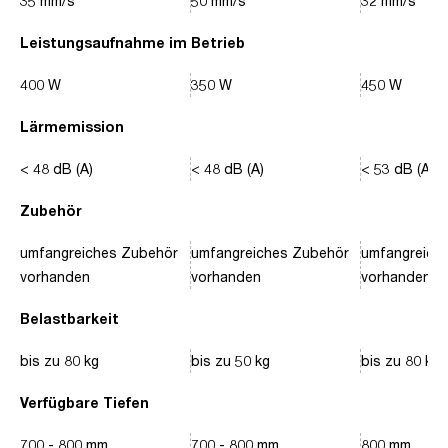
35 mm/s
50 mm/s
32 mm/s
Leistungsaufnahme im Betrieb
400 W
350 W
450 W
Lärmemission
< 48 dB (A)
< 48 dB (A)
< 53 dB (A)
Zubehör
umfangreiches Zubehör
umfangreiches Zubehör
umfangreich
vorhanden
vorhanden
vorhanden
Belastbarkeit
bis zu 80 kg
bis zu 50 kg
bis zu 80 kg
Verfügbare Tiefen
700 - 800 mm
700 - 800 mm
800 mm