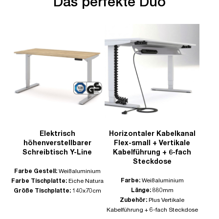
Das perfekte Duo
Elektrisch
Horizontaler Kabelkanal
höhenverstellbarer
Flex-small + Vertikale
Schreibtisch Y-Line
Kabelführung + 6-fach
Steckdose
Farbe Gestell:
Weißaluminium
Farbe:
Weißaluminium
Farbe Tischplatte:
Eiche Natura
Länge:
880mm
Größe Tischplatte:
140x70cm
Zubehör:
Plus Vertikale
Kabelführung + 6-fach Steckdose