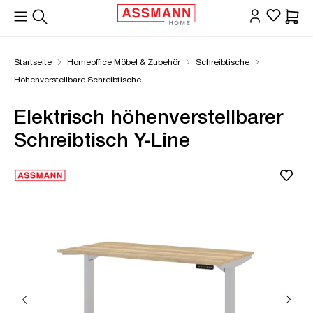
alt springen
Waren
Startseite
Homeoffice Möbel & Zubehör
Schreibtische
Höhenverstellbare Schreibtische
Elektrisch höhenverstellbarer
Schreibtisch Y-Line
Bildergalerie überspringen
Öffne Zoom-Modal