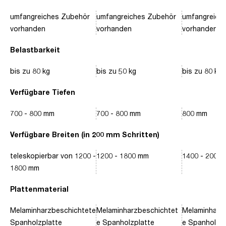
umfangreiches Zubehör
umfangreiches Zubehör
umfangreich
vorhanden
vorhanden
vorhanden
Belastbarkeit
bis zu 80 kg
bis zu 50 kg
bis zu 80 kg
Verfügbare Tiefen
700 - 800 mm
700 - 800 mm
800 mm
Verfügbare Breiten (in 200 mm Schritten)
teleskopierbar von 1200 -
1200 - 1800 mm
1400 - 2000
1800 mm
Plattenmaterial
Melaminharzbeschichtete
Melaminharzbeschichtet
Melaminharz
Spanholzplatte
e Spanholzplatte
e Spanholzpl