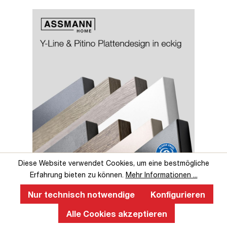
Slider überspringen
Slider überspringen
Diese Website verwendet Cookies, um eine bestmögliche
Erfahrung bieten zu können.
Mehr Informationen ...
Perfekte Ergonomie an einem
höhenverstellbaren Schreibtisch
Nur technisch notwendige
Konfigurieren
Alle Cookies akzeptieren
Ein ergonomischer, höhenverstellbarer Schreibtisch fördert
gesundes Arbeiten, verbessert die Körperhaltung, reduziert