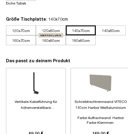
Eiche Tabak
auswählen
Größe Tischplatte
: 140x70cm
120x70cm
120x80cm
140x70cm
140x80cm
EMPFEHLUNG
160x70cm
160x80cm
180x80cm
Das passt zu deinem Produkt
Vertikale Kabelführung für
Schreibtischtrennwand VITECO
höhenverstellbare
140cm Harbor Weißaluminium
Schreibtische
Farbe Auftischwand:
Harbor
Farbe Klemmen:
Weißaluminium
Länge:
1400mm
69,00 €
169,00 €