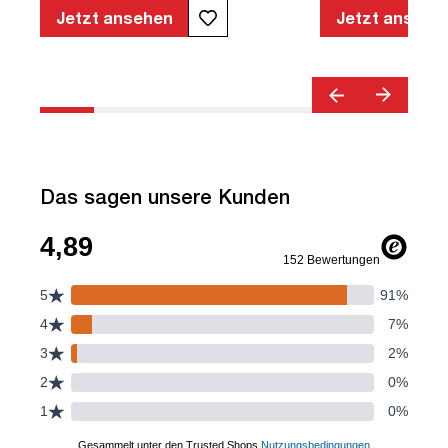
Armlehnen | Verstellbare Rückenlehne |
Jetzt ansehen
Jetzt ansehe
Belastbar bis 120kg | Textil | Schwarz |
montiert | TÜV© geprüfte Sicherheit |
TÜV© geprüfte Ergonomie | TÜV©
Emissions geprüft | Quality Office© |
bis zu 120 kg | Streamo
Das sagen unsere Kunden