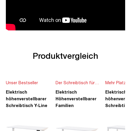
Produktvergleich
Unser Bestseller
Der Schreibtisch für
Mehr Platz f
die ganze Familie
Ideen
Elektrisch
Elektrisch
Elektrisch
höhenverstellbarer
Höhenverstellbarer
höhenverste
Schreibtisch Y-Line
Familien
Schreibtisc
Schreibtisch Pitino
Piacetta