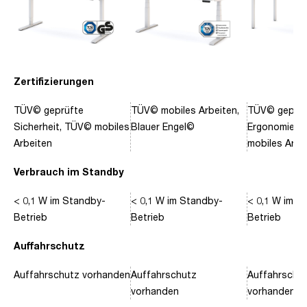
Zertifizierungen
TÜV© geprüfte
TÜV© mobiles Arbeiten,
TÜV© geprüf
Sicherheit, TÜV© mobiles
Blauer Engel©
Ergonomie, 
Arbeiten
mobiles Arbe
Verbrauch im Standby
< 0,1 W im Standby-
< 0,1 W im Standby-
< 0,1 W im S
Betrieb
Betrieb
Betrieb
Auffahrschutz
Auffahrschutz vorhanden
Auffahrschutz
Auffahrschu
vorhanden
vorhanden