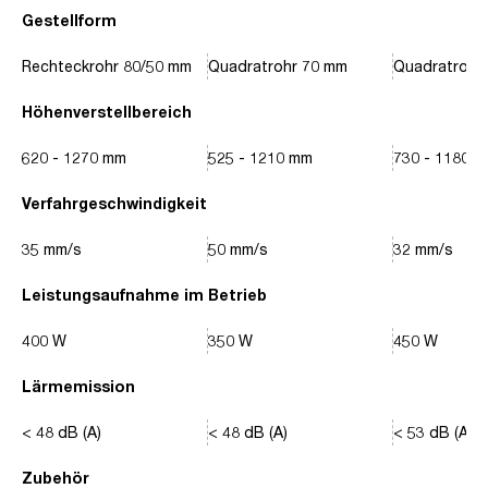
Gestellform
Rechteckrohr 80/50 mm
Quadratrohr 70 mm
Quadratrohr
Höhenverstellbereich
620 - 1270 mm
525 - 1210 mm
730 - 1180 
Verfahrgeschwindigkeit
35 mm/s
50 mm/s
32 mm/s
Leistungsaufnahme im Betrieb
400 W
350 W
450 W
Lärmemission
< 48 dB (A)
< 48 dB (A)
< 53 dB (A)
Zubehör