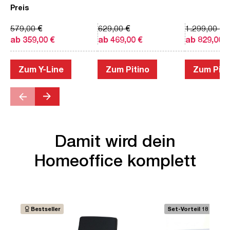
Preis
579,00 €
629,00 €
1.299,00 €
ab 359,00 €
ab 469,00 €
ab 829,00 €
Zum Y-Line
Zum Pitino
Zum Piac
Damit wird dein
Homeoffice komplett
Bestseller
Set-Vorteil 18 €