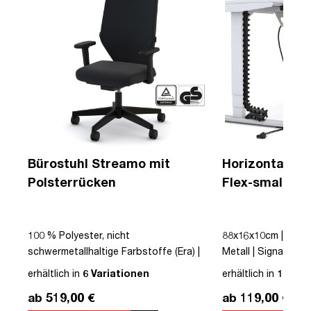
Bürostuhl Streamo mit
Horizontaler 
Polsterrücken
Flex-small + V
Kabelführung 
Steckdose
100 % Polyester, nicht
88x16x10cm | Kabe
 |
schwermetallhaltige Farbstoffe (Era) |
Metall | Signalweiß 
r |
Schwarz | Drehstuhl | Polsterrücken |
erhältlich in
6 Variationen
erhältlich in
12 Var
mit Rollen | Lordosenstütze |
ab 519,00 €
ab 119,00 €
s |
Höhenverstellbar | Verstellbare