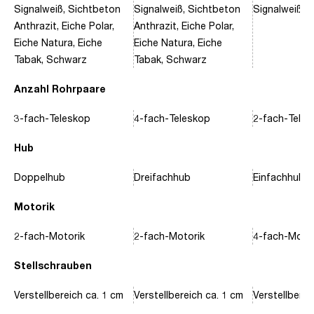
Signalweiß, Sichtbeton
Signalweiß, Sichtbeton
Signalweiß, 
Anthrazit, Eiche Polar,
Anthrazit, Eiche Polar,
Eiche Natura, Eiche
Eiche Natura, Eiche
Tabak, Schwarz
Tabak, Schwarz
Anzahl Rohrpaare
3-fach-Teleskop
4-fach-Teleskop
2-fach-Tele
Hub
Doppelhub
Dreifachhub
Einfachhub
Motorik
2-fach-Motorik
2-fach-Motorik
4-fach-Motor
Stellschrauben
Verstellbereich ca. 1 cm
Verstellbereich ca. 1 cm
Verstellberei