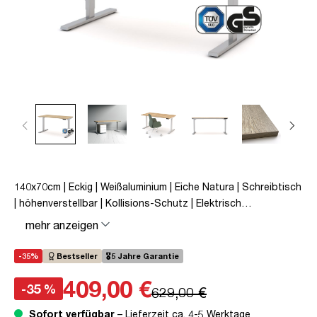
140x70cm | Eckig | Weißaluminium | Eiche Natura | Schreibtisch
| höhenverstellbar | Kollisions-Schutz | Elektrisch
höhenverstellbar | Kindersicherung | Metall | Holz |
mehr anzeigen
Melaminoberfläche | Braun | Eiche Natura | 5 Jahre
Herstellergarantie | unmontiert | TÜV© mobiles Arbeiten | bis
-35%
Bestseller
🎖️5 Jahre Garantie
zu 80 kg | Y-Line | Steckertyp C
409,00 €
-35 %
629,00 €
Sofort verfügbar
– Lieferzeit ca. 4-5 Werktage