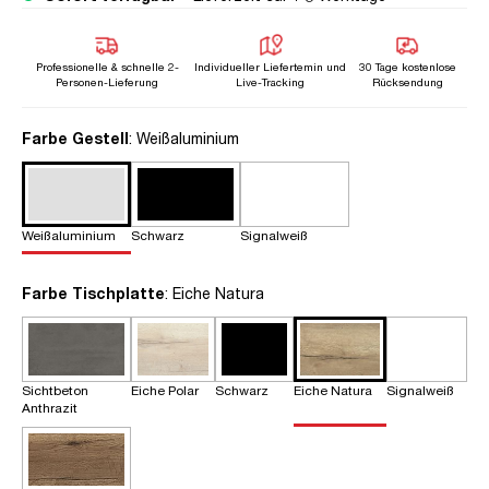
Professionelle & schnelle 2-
Individueller Liefertemin und
30 Tage kostenlose
Personen-Lieferung
Live-Tracking
Rücksendung
auswählen
Farbe Gestell
: Weißaluminium
Weißaluminium
Schwarz
Signalweiß
auswählen
Farbe Tischplatte
: Eiche Natura
Sichtbeton
Eiche Polar
Schwarz
Eiche Natura
Signalweiß
Anthrazit