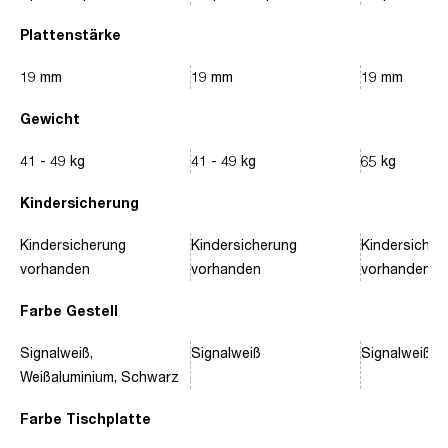
Plattenstärke
19 mm
19 mm
19 mm
Gewicht
41 - 49 kg
41 - 49 kg
65 kg
Kindersicherung
Kindersicherung
Kindersicherung
Kindersicher
vorhanden
vorhanden
vorhanden
Farbe Gestell
Signalweiß,
Signalweiß
Signalweiß, 
Weißaluminium, Schwarz
Farbe Tischplatte