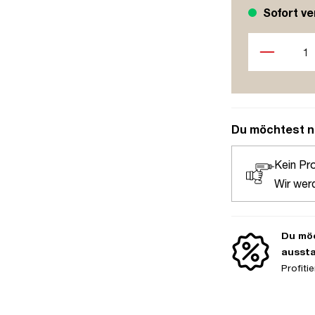
Sofort ve
Produkt Anzah
Du möchtest n
Kein Pr
Wir wer
Du möc
ausst
Profit