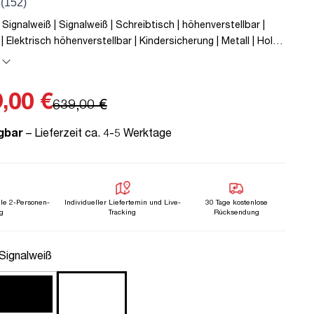
 Signalweiß | Signalweiß | Schreibtisch | höhenverstellbar |
| Elektrisch höhenverstellbar | Kindersicherung | Metall | Holz |
| Weiß | 5 Jahre Herstellergarantie | unmontiert | TÜV©
 bis zu 80 kg | Y-Line | Steckertyp C
,00 €
639,00 €
gbar
– Lieferzeit ca. 4-5 Werktage
lle 2-Personen-
Individueller Liefertemin und Live-
30 Tage kostenlose
g
Tracking
Rücksendung
uswählen
 Signalweiß