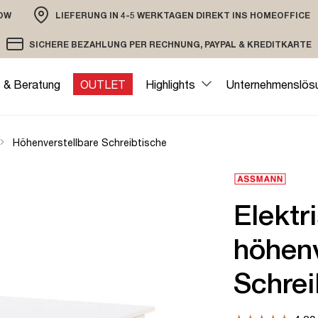
OW
LIEFERUNG IN 4-5 WERKTAGEN DIREKT INS HOMEOFFICE
ION
SICHERE BEZAHLUNG PER RECHNUNG, PAYPAL & KREDITKARTE
VERSAND PER DHL ODER SPEDITION
VERSCHLÜSSELTE ÜBERTRAGUNG
e & Beratung
OUTLET
Highlights
Unternehmenslös
Höhenverstellbare Schreibtische
Elektr
höhenv
Schrei