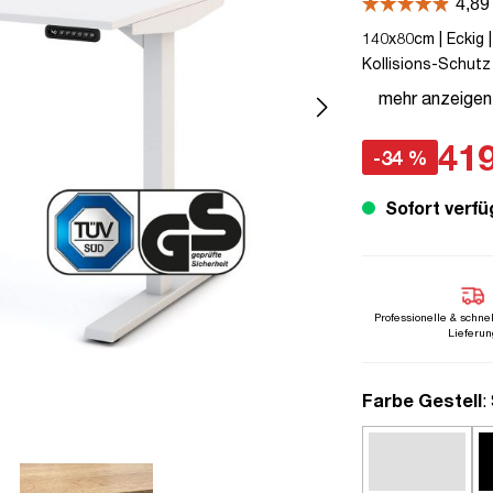
140x80cm | Eckig |
Kollisions-Schutz 
Melaminoberfläche 
mehr anzeigen
mobiles Arbeiten |
419
-34 %
Sofort verfü
Professionelle & schne
Lieferun
a
Farbe Gestell
: