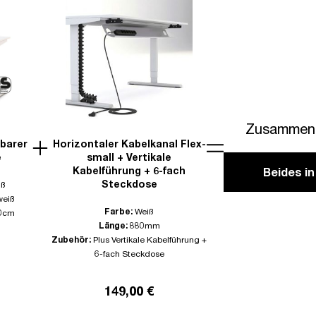
Zusammen 
lbarer
Horizontaler Kabelkanal Flex-
e
small + Vertikale
Kabelführung + 6-fach
Beides i
Steckdose
iß
weiß
Farbe:
Weiß
0cm
Länge:
880mm
Zubehör:
Plus Vertikale Kabelführung +
6-fach Steckdose
149,00 €