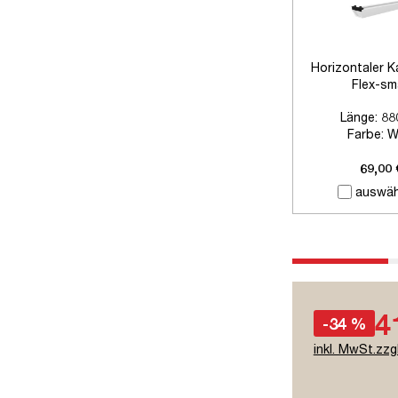
Horizontaler K
Flex-sm
Länge:
88
Farbe:
W
Zubehör:
Ohne
69,00 
auswäh
4
-34 %
inkl. MwSt.zzg