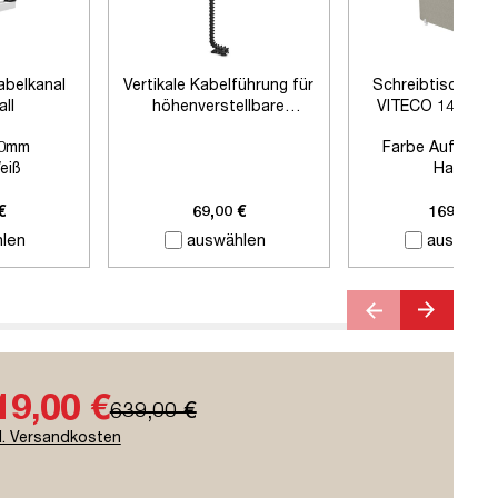
abelkanal
Vertikale Kabelführung für
Schreibtischtre
all
höhenverstellbare
VITECO 140cm H
Schreibtische
Signalweiß
0mm
Farbe Auftisch
eiß
Harbor
 Zubehör
Farbe Klemmen:
Si
Länge:
1400
€
69,00 €
169,00 €
len
auswählen
auswähle
19,00 €
639,00 €
l. Versandkosten