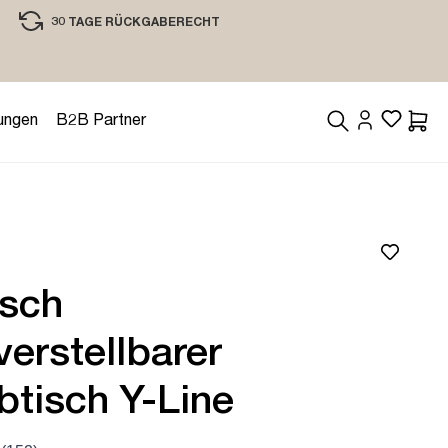
30 TAGE RÜCKGABERECHT
EINKAUFEN MIT VERTRAUEN
ungen
B2B Partner
Waren
isch
erstellbarer
btisch Y-Line