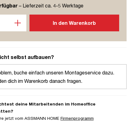
rfügbar
– Lieferzeit ca. 4-5 Werktage
l: Gib den gewünschten Wert ein oder benutze die Schaltflächen u
In den Warenkorb
icht selbst aufbauen?
oblem, buche einfach unseren Montageservice dazu.
den dich im Warenkorb danach fragen.
htest deine Mitarbeitenden im Homeoffice
atten?
iere jetzt vom ASSMANN HOME
Firmenprogramm