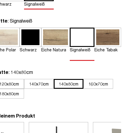
hwarz
Signalweiß
auswählen
tte
: Signalweiß
che Polar
Schwarz
Eiche Natura
Signalweiß
Eiche Tabak
auswählen
atte
: 140x80cm
120x80cm
140x70cm
140x80cm
160x70cm
180x80cm
deinem Produkt