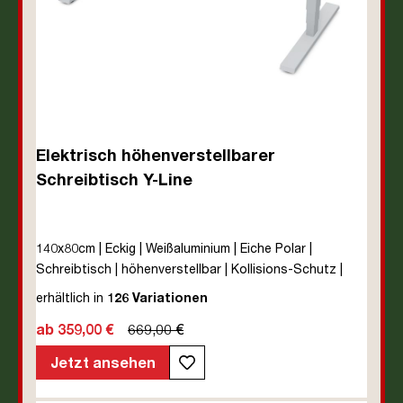
Elektrisch höhenverstellbarer
Schreibtisch Y-Line
140x80cm | Eckig | Weißaluminium | Eiche Polar |
Schreibtisch | höhenverstellbar | Kollisions-Schutz |
Elektrisch höhenverstellbar | Kindersicherung | Metall |
erhältlich in
126 Variationen
Holz | Melaminoberfläche | Beige | 5 Jahre
ab 359,00 €
669,00 €
Herstellergarantie | unmontiert | TÜV© mobiles Arbeiten
| bis zu 80 kg | Y-Line | Steckertyp C
Jetzt ansehen