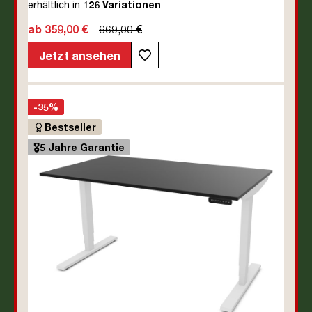
erhältlich in
126 Variationen
Holz | Melaminoberfläche | Braun | Eiche Natura | 5
ab 359,00 €
669,00 €
Jahre Herstellergarantie | unmontiert | TÜV© mobiles
Arbeiten | bis zu 80 kg | Y-Line | Steckertyp C
Jetzt ansehen
-35%
Bestseller
🎖️5 Jahre Garantie