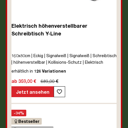
Elektrisch höhenverstellbarer
Schreibtisch Y-Line
160x80cm | Eckig | Signalweiß | Signalweiß | Schreibtisch
| höhenverstellbar | Kollisions-Schutz | Elektrisch
höhenverstellbar | Kindersicherung | Metall | Holz |
erhältlich in
126 Variationen
Melaminoberfläche | Weiß | 5 Jahre Herstellergarantie |
ab 359,00 €
689,00 €
unmontiert | TÜV© mobiles Arbeiten | bis zu 80 kg | Y-
Line | Steckertyp C
Jetzt ansehen
-34%
Bestseller