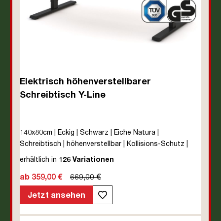
Elektrisch höhenverstellbarer
Schreibtisch Y-Line
140x80cm | Eckig | Schwarz | Eiche Natura |
Schreibtisch | höhenverstellbar | Kollisions-Schutz |
Elektrisch höhenverstellbar | Kindersicherung | Metall |
erhältlich in
126 Variationen
Holz | Melaminoberfläche | Braun | Eiche Natura | 5
ab 359,00 €
669,00 €
Jahre Herstellergarantie | unmontiert | TÜV© mobiles
Arbeiten | bis zu 80 kg | Y-Line | Steckertyp C
Jetzt ansehen