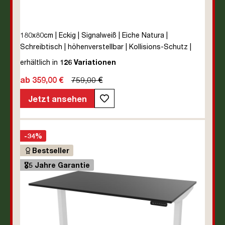
180x80cm | Eckig | Signalweiß | Eiche Natura |
Schreibtisch | höhenverstellbar | Kollisions-Schutz |
Elektrisch höhenverstellbar | Kindersicherung | Metall |
erhältlich in
126 Variationen
Holz | Melaminoberfläche | Braun | Weiß | Eiche Natura |
ab 359,00 €
759,00 €
5 Jahre Herstellergarantie | unmontiert | TÜV© mobiles
Arbeiten | bis zu 80 kg | Y-Line | Steckertyp C
Jetzt ansehen
-34%
Bestseller
🎖️5 Jahre Garantie