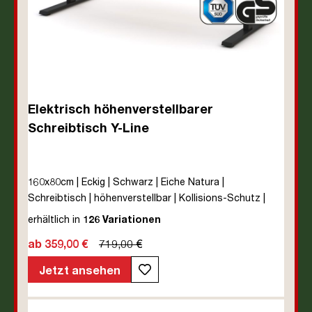
Elektrisch höhenverstellbarer
Schreibtisch Y-Line
160x80cm | Eckig | Schwarz | Eiche Natura |
Schreibtisch | höhenverstellbar | Kollisions-Schutz |
Elektrisch höhenverstellbar | Kindersicherung | Metall |
erhältlich in
126 Variationen
Holz | Melaminoberfläche | Braun | Eiche Natura | 5
ab 359,00 €
719,00 €
Jahre Herstellergarantie | unmontiert | TÜV© mobiles
Arbeiten | bis zu 80 kg | Y-Line | Steckertyp C
Jetzt ansehen