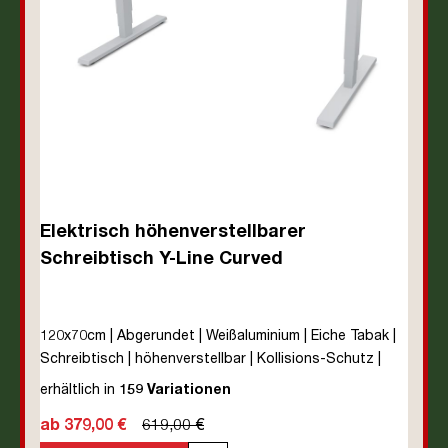
Elektrisch höhenverstellbarer
Schreibtisch Y-Line Curved
120x70cm | Abgerundet | Weißaluminium | Eiche Tabak |
Schreibtisch | höhenverstellbar | Kollisions-Schutz |
Elektrisch höhenverstellbar | Kindersicherung | Metall |
erhältlich in
159 Variationen
Holz | Braun | Silber | 5 Jahre Herstellergarantie |
ab 379,00 €
619,00 €
unmontiert | TÜV© mobiles Arbeiten | bis zu 80 kg | Y-