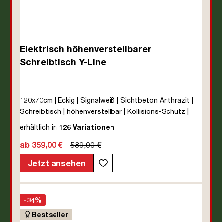
Elektrisch höhenverstellbarer
Schreibtisch Y-Line
120x70cm | Eckig | Signalweiß | Sichtbeton Anthrazit |
Schreibtisch | höhenverstellbar | Kollisions-Schutz |
Elektrisch höhenverstellbar | Kindersicherung | Metall |
erhältlich in
126 Variationen
Holz | Melaminoberfläche | Grau | 5 Jahre
ab 359,00 €
589,00 €
Herstellergarantie | unmontiert | TÜV© mobiles Arbeiten
| bis zu 80 kg | Y-Line | Steckertyp C
Jetzt ansehen
-34%
Bestseller