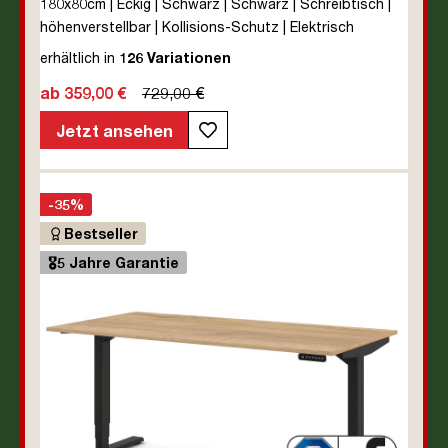
180x80cm | Eckig | Schwarz | Schwarz | Schreibtisch |
höhenverstellbar | Kollisions-Schutz | Elektrisch
höhenverstellbar | Kindersicherung | Metall | Holz |
erhältlich in
126 Variationen
Melaminoberfläche | Schwarz | 5 Jahre
ab 359,00 €
729,00 €
Herstellergarantie | unmontiert | TÜV© mobiles Arbeiten
| bis zu 80 kg | Y-Line | Steckertyp C
Jetzt ansehen
-35%
Bestseller
🎖️5 Jahre Garantie