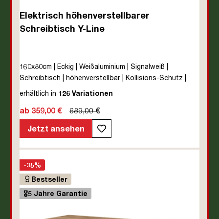
Elektrisch höhenverstellbarer
Schreibtisch Y-Line
160x80cm | Eckig | Weißaluminium | Signalweiß |
Schreibtisch | höhenverstellbar | Kollisions-Schutz |
Elektrisch höhenverstellbar | Kindersicherung | Metall |
erhältlich in
126 Variationen
Holz | Melaminoberfläche | Silber | Weiß | 5 Jahre
ab 359,00 €
689,00 €
Herstellergarantie | unmontiert | TÜV© mobiles Arbeiten
| bis zu 80 kg | Y-Line | Steckertyp C
Jetzt ansehen
-35%
Bestseller
🎖️5 Jahre Garantie