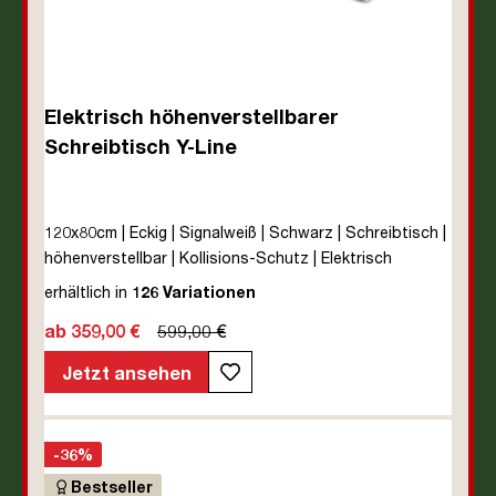
Elektrisch höhenverstellbarer
Schreibtisch Y-Line
120x80cm | Eckig | Signalweiß | Schwarz | Schreibtisch |
höhenverstellbar | Kollisions-Schutz | Elektrisch
höhenverstellbar | Kindersicherung | Metall | Holz |
erhältlich in
126 Variationen
Melaminoberfläche | Schwarz | 5 Jahre
ab 359,00 €
599,00 €
Herstellergarantie | unmontiert | TÜV© mobiles Arbeiten
| bis zu 80 kg | Y-Line | Steckertyp C
Jetzt ansehen
-36%
Bestseller