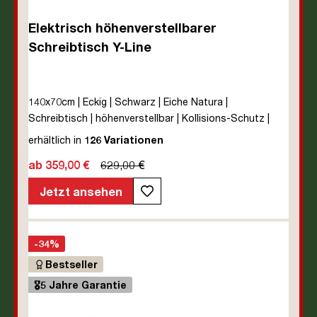
Elektrisch höhenverstellbarer
Schreibtisch Y-Line
140x70cm | Eckig | Schwarz | Eiche Natura |
Schreibtisch | höhenverstellbar | Kollisions-Schutz |
Elektrisch höhenverstellbar | Kindersicherung | Metall |
erhältlich in
126 Variationen
Holz | Melaminoberfläche | Braun | Eiche Natura | 5
ab 359,00 €
629,00 €
Jahre Herstellergarantie | unmontiert | TÜV© mobiles
Arbeiten | bis zu 80 kg | Y-Line | Steckertyp C
Jetzt ansehen
-34%
Bestseller
🎖️5 Jahre Garantie