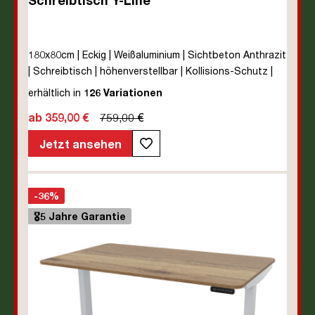
180x80cm | Eckig | Weißaluminium | Sichtbeton Anthrazit
| Schreibtisch | höhenverstellbar | Kollisions-Schutz |
Elektrisch höhenverstellbar | Kindersicherung | Metall |
erhältlich in
126 Variationen
Holz | Melaminoberfläche | Grau | 5 Jahre
ab 359,00 €
759,00 €
Herstellergarantie | unmontiert | TÜV© mobiles Arbeiten
| bis zu 80 kg | Y-Line | Steckertyp C
Jetzt ansehen
-36%
🎖️5 Jahre Garantie