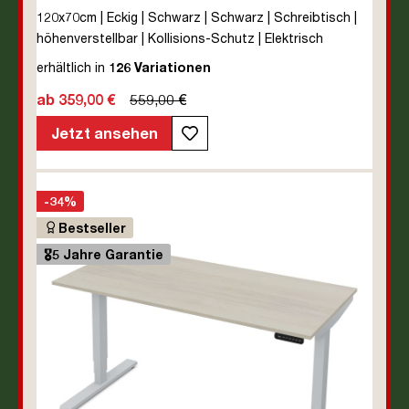
120x70cm | Eckig | Schwarz | Schwarz | Schreibtisch |
höhenverstellbar | Kollisions-Schutz | Elektrisch
höhenverstellbar | Kindersicherung | Metall | Holz |
erhältlich in
126 Variationen
Melaminoberfläche | Schwarz | 5 Jahre
ab 359,00 €
559,00 €
Herstellergarantie | unmontiert | TÜV© mobiles Arbeiten
| bis zu 80 kg | Y-Line | Steckertyp C
Jetzt ansehen
-34%
Bestseller
🎖️5 Jahre Garantie