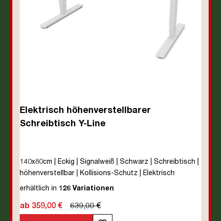
Elektrisch höhenverstellbarer
Schreibtisch Y-Line
140x80cm | Eckig | Signalweiß | Schwarz | Schreibtisch |
höhenverstellbar | Kollisions-Schutz | Elektrisch
höhenverstellbar | Kindersicherung | Metall | Holz |
erhältlich in
126 Variationen
Melaminoberfläche | Schwarz | 5 Jahre
ab 359,00 €
639,00 €
Herstellergarantie | unmontiert | TÜV© mobiles Arbeiten
| bis zu 80 kg | Y-Line | Steckertyp C