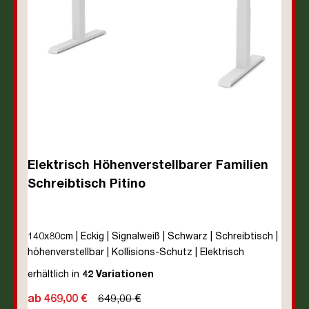
Elektrisch Höhenverstellbarer Familien
Schreibtisch Pitino
140x80cm | Eckig | Signalweiß | Schwarz | Schreibtisch |
höhenverstellbar | Kollisions-Schutz | Elektrisch
höhenverstellbar | Familiengerecht |
erhältlich in
42 Variationen
Verriegelungsfunktion | Metall | Holz | Schwarz | 5 Jahre
ab 469,00 €
649,00 €
Herstellergarantie | unmontiert | TÜV© geprüfte