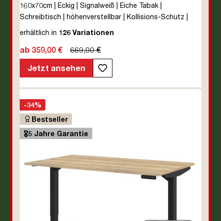
160x70cm | Eckig | Signalweiß | Eiche Tabak |
Schreibtisch | höhenverstellbar | Kollisions-Schutz |
Elektrisch höhenverstellbar | Kindersicherung | Metall |
erhältlich in
126 Variationen
Holz | Melaminoberfläche | Braun | Weiß | Eiche Tabak | 5
ab 359,00 €
669,00 €
Jahre Herstellergarantie | unmontiert | TÜV© mobiles
Arbeiten | bis zu 80 kg | Y-Line | Steckertyp C
Jetzt ansehen
-34%
Bestseller
🎖️5 Jahre Garantie