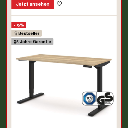
Line | Y-Line Curved | Steckertyp C
Jetzt ansehen
-35%
Bestseller
🎖️5 Jahre Garantie