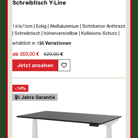
Schreibtisch Y-Line
140x70cm | Eckig | Weißaluminium | Sichtbeton Anthrazit
| Schreibtisch | höhenverstellbar | Kollisions-Schutz |
Elektrisch höhenverstellbar | Kindersicherung | Metall |
erhältlich in
126 Variationen
Holz | Melaminoberfläche | Grau | 5 Jahre
ab 359,00 €
629,00 €
Herstellergarantie | unmontiert | TÜV© mobiles Arbeiten
| bis zu 80 kg | Y-Line | Steckertyp C
Jetzt ansehen
-18%
🎖️5 Jahre Garantie