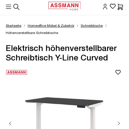
alt springen
Waren
Startseite
Homeoffice Möbel & Zubehör
Schreibtische
Höhenverstellbare Schreibtische
Elektrisch höhenverstellbarer
Schreibtisch Y-Line Curved
Bildergalerie überspringen
Öffne Zoom-Modal