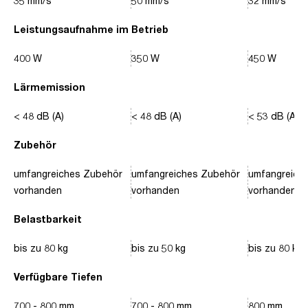
35 mm/s
50 mm/s
32 mm/s
Leistungsaufnahme im Betrieb
400 W
350 W
450 W
Lärmemission
< 48 dB (A)
< 48 dB (A)
< 53 dB (A)
Zubehör
umfangreiches Zubehör
umfangreiches Zubehör
umfangreich
vorhanden
vorhanden
vorhanden
Belastbarkeit
bis zu 80 kg
bis zu 50 kg
bis zu 80 kg
Verfügbare Tiefen
700 - 800 mm
700 - 800 mm
800 mm