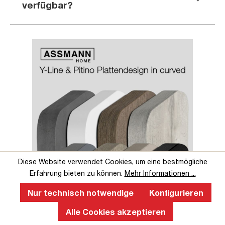
verfügbar?
Slider überspringen
Slider überspringen
Diese Website verwendet Cookies, um eine bestmögliche
Erfahrung bieten zu können.
Mehr Informationen ...
Nur technisch notwendige
Konfigurieren
Perfekte Ergonomie an einem
Alle Cookies akzeptieren
höhenverstellbaren Schreibtisch