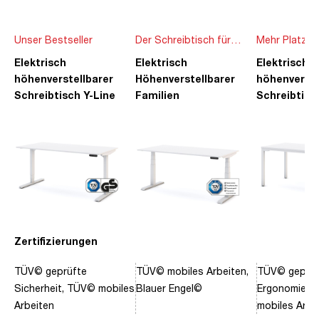
Unser Bestseller
Der Schreibtisch für
Mehr Platz f
die ganze Familie
Ideen
Elektrisch
Elektrisch
Elektrisch
höhenverstellbarer
Höhenverstellbarer
höhenverste
Schreibtisch Y-Line
Familien
Schreibtisc
Schreibtisch Pitino
Piacetta
Zertifizierungen
TÜV© geprüfte
TÜV© mobiles Arbeiten,
TÜV© geprüf
Sicherheit, TÜV© mobiles
Blauer Engel©
Ergonomie, 
Arbeiten
mobiles Arbe