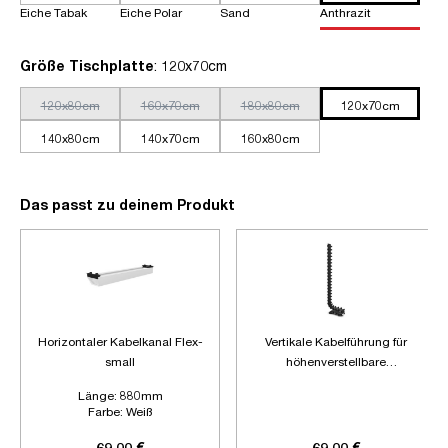
Eiche Tabak
Eiche Polar
Sand
Anthrazit
auswählen
Größe Tischplatte
: 120x70cm
120x80cm
160x70cm
180x80cm
120x70cm
140x80cm
140x70cm
160x80cm
Das passt zu deinem Produkt
Horizontaler Kabelkanal Flex-
Vertikale Kabelführung für
small
höhenverstellbare
Schreibtische
Länge:
880mm
Farbe:
Weiß
Zubehör:
Ohne Zubehör
69,00 €
69,00 €