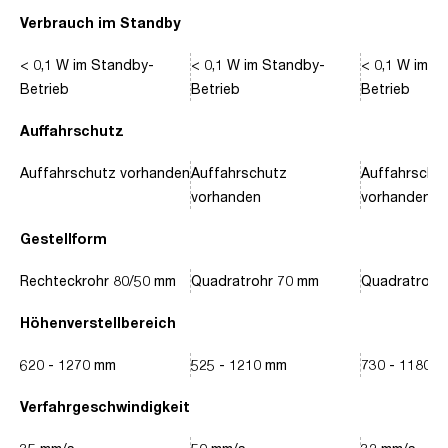
Verbrauch im Standby
< 0,1 W im Standby-
< 0,1 W im Standby-
< 0,1 W im S
Betrieb
Betrieb
Betrieb
Auffahrschutz
Auffahrschutz vorhanden
Auffahrschutz
Auffahrschu
vorhanden
vorhanden
Gestellform
Rechteckrohr 80/50 mm
Quadratrohr 70 mm
Quadratrohr
Höhenverstellbereich
620 - 1270 mm
525 - 1210 mm
730 - 1180 
Verfahrgeschwindigkeit