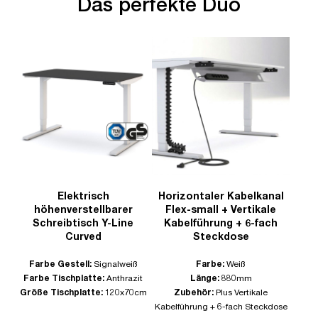
Das perfekte Duo
Elektrisch
Horizontaler Kabelkanal
höhenverstellbarer
Flex-small + Vertikale
Schreibtisch Y-Line
Kabelführung + 6-fach
Curved
Steckdose
Farbe Gestell:
Signalweiß
Farbe:
Weiß
Farbe Tischplatte:
Anthrazit
Länge:
880mm
Größe Tischplatte:
120x70cm
Zubehör:
Plus Vertikale
Kabelführung + 6-fach Steckdose