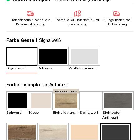
Professionelle & schnelle 2-
Individueller Liefertemin und
30 Tage kostenlose
Personen-Lieferung
Live-Tracking
Rücksendung
auswählen
Farbe Gestell
: Signalweiß
Signalweiß
Schwarz
Weißaluminium
auswählen
Farbe Tischplatte
: Anthrazit
EMPFEHLUNG
Schwarz
Kiesel
Eiche Natura
Signalweiß
Sichtbeton
Anthrazit