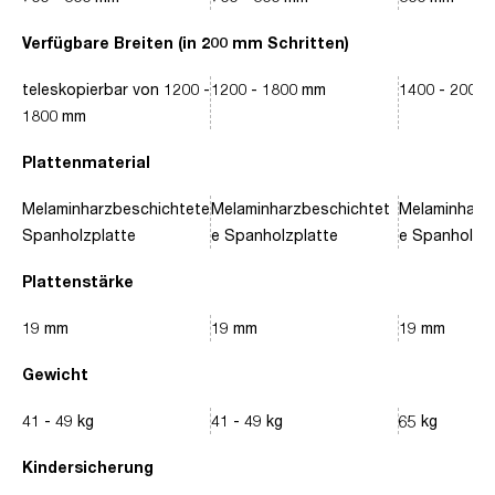
Verfügbare Breiten (in 200 mm Schritten)
teleskopierbar von 1200 -
1200 - 1800 mm
1400 - 2000
1800 mm
Plattenmaterial
Melaminharzbeschichtete
Melaminharzbeschichtet
Melaminharz
Spanholzplatte
e Spanholzplatte
e Spanholzpl
Plattenstärke
19 mm
19 mm
19 mm
Gewicht
41 - 49 kg
41 - 49 kg
65 kg
Kindersicherung