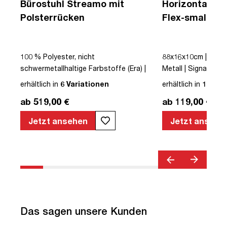
Bürostuhl Streamo mit
Horizontaler 
Polsterrücken
Flex-small + V
Kabelführung 
Steckdose
|
100 % Polyester, nicht
88x16x10cm | Kabe
schwermetallhaltige Farbstoffe (Era) |
Metall | Signalweiß 
Schwarz | Drehstuhl | Polsterrücken |
erhältlich in
6 Variationen
erhältlich in
12 Var
mit Rollen | Lordosenstütze |
ab 519,00 €
ab 119,00 €
Höhenverstellbar | Verstellbare
Armlehnen | Verstellbare Rückenlehne |
Jetzt ansehen
Jetzt ansehe
Belastbar bis 120kg | Textil | Schwarz |
montiert | TÜV© geprüfte Sicherheit |
TÜV© geprüfte Ergonomie | TÜV©
Emissions geprüft | Quality Office© |
bis zu 120 kg | Streamo
Das sagen unsere Kunden