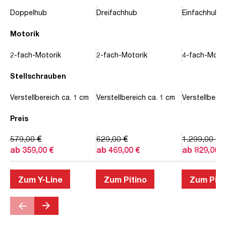
Doppelhub
Dreifachhub
Einfachhub
Motorik
2-fach-Motorik
2-fach-Motorik
4-fach-Motor
Stellschrauben
Verstellbereich ca. 1 cm
Verstellbereich ca. 1 cm
Verstellberei
Preis
579,00 €
629,00 €
1.299,00 €
ab 359,00 €
ab 469,00 €
ab 829,00 €
Zum Y-Line
Zum Pitino
Zum Piac