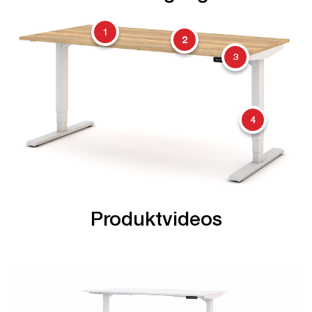
1
2
3
4
Produktvideos