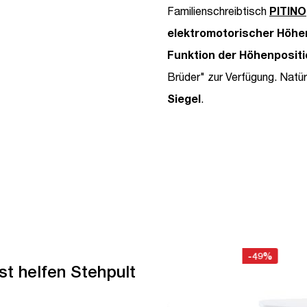
Familienschreibtisch
PITINO
elektromotorischer Höhe
Funktion der Höhenpositi
Brüder" zur Verfügung. Natür
Siegel
.
-49%
st helfen Stehpult
tseller
ET