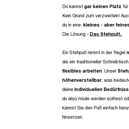
Du kannst
gar keinen Platz
für
Kein Grund zum verzweifeln! Au
du in eine
kleines - aber fein
Die Lösung -
Das Stehpult.
Ein Stehpult nimmt in der Regel
n
als ein traditioneller Schreibtisc
flexibles arbeiten
.
Unser
Stehp
höhenverstellbar
, was bedeut
deine
individuellen Bedürfni
pptisch
Schreibtischaufsatz
Schre
du also müde werden solltest od
kannst Sie den Pult einfach herun
80x80x40cm | Stehpult | Höhenverstellbar
80x80x4
hinsetzen.
| Holz | Schwarz
| Holz 