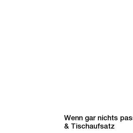
-45%
-45%
Wenn gar nichts pas
Bestseller
Bes
& Tischaufsatz
OUTLET
OUTL