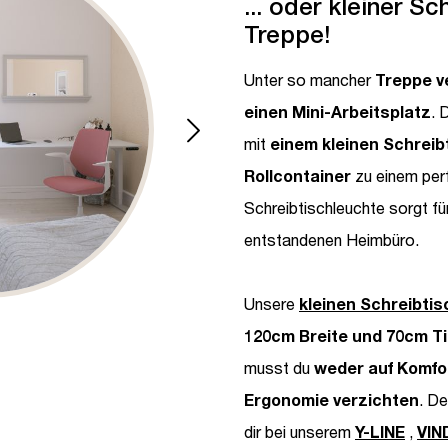
... oder kleiner Sc
Treppe!
Unter so mancher
Treppe ve
einen Mini-Arbeitsplatz
. 
mit
einem kleinen Schreib
Rollcontainer
zu einem per
Schreibtischleuchte sorgt für
entstandenen Heimbüro.
Unsere
kleinen Schreibti
120cm Breite und 70cm Ti
musst du
weder auf Komfor
Ergonomie verzichten
. D
dir bei unserem
Y-LINE
,
VIN