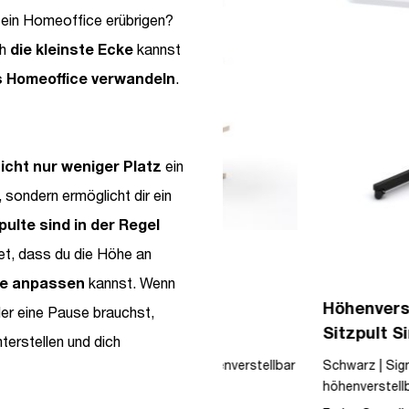
 ein Homeoffice erübrigen?
ch
die kleinste Ecke
kannst
es Homeoffice verwandeln
.
icht nur weniger Platz
ein
h, sondern ermöglicht dir ein
ulte sind in der Regel
et, dass du die Höhe an
sse anpassen
kannst. Wenn
ibtischaufsatz
Höhenverstellbares S
er eine Pause brauchst,
Sitzpult Single Desk
terstellen und dich
0cm | Stehpult | Höhenverstellbar
Schwarz | Signalweiß | Stehpu
| Weiß
höhenverstellbar | Manuell
höhenverstellbar | Metall | Hol