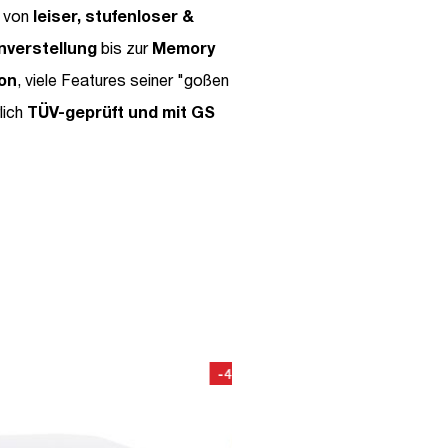
von
leiser, stufenloser &
nverstellung
bis zur
Memory
on
, viele Features seiner "goßen
lich
TÜV-geprüft und mit GS
-49%
-4