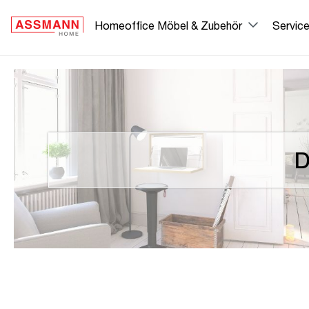
springen
Zur Hauptnavigation springen
Homeoffice Möbel & Zubehör
Servic
D