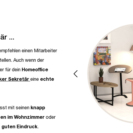
Bildergalerie überspringe
r ...
h empfehlen einen Mitarbeiter
tellen. Auch wenn der
er für dein
Homeoffice
ker Sekretär
eine
echte
st mit seinen
knapp
chen im Wohnzimmer
oder
n guten Eindruck
.