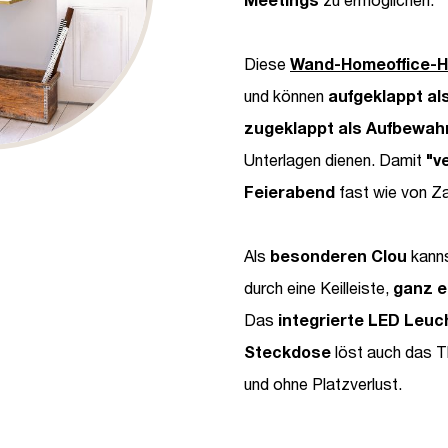
Diese
Wand-Homeoffice-H
und können
aufgeklappt al
zugeklappt als Aufbewah
Unterlagen dienen. Damit
"v
Feierabend
fast wie von Z
Als
besonderen Clou
kanns
durch eine Keilleiste,
ganz e
Das
integrierte LED Leuch
Steckdose
löst auch das T
und ohne Platzverlust.